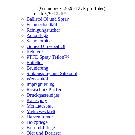
(Grundpreis: 26,95 EUR pro Liter)
ab 5,39 EUR*
Ballistol Öl und Spray
Feinmechaniköl
Reinigungstücher
Autopflege
Schmiermittel
Gunex Universal-Öl
Reiniger
PTFE-Spray Teflon™
Entfetter
Brünierung
Silikonspray und Silikonöl
Werkstattöl
Imprägnierung
Rostschutz ProTec
Druckgasreiniger
Kältespray
Montagespray
Mehrzweckfett
Harzentferner
Holzpflege
Fahrrad-Pflege
Öler und Dosierer