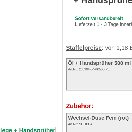
+ Handsprühe
Sofort versandbereit
Lieferzeit 1 - 3 Tage inne
Staffelpreise
: von 1,18
Öl + Handsprüher 500 ml
Art.Nr.:
26530#KP-VK500-PE
Zubehör:
Wechsel-Düse Fein (rot)
Art.Nr.: SOHPD4