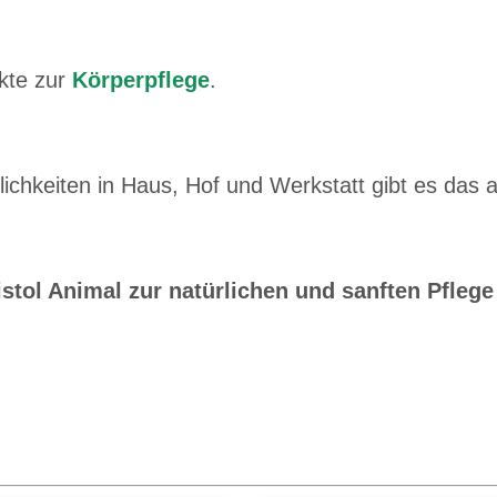
kte zur
Körperpflege
.
chkeiten in Haus, Hof und Werkstatt gibt es das 
chrieb am 16.09.2018
listol Animal zur natürlichen und sanften Pflege
b am 09.03.2018