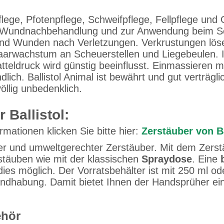
flege, Pfotenpflege, Schweifpflege, Fellpflege und 
zur Wundnachbehandlung und zur Anwendung beim So
und Wunden nach Verletzungen. Verkrustungen lösen
Haarwachstum an Scheuerstellen und Liegebeulen. I
eldruck wird günstig beeinflusst. Einmassieren mi
undlich. Ballistol Animal ist bewährt und gut verträ
völlig unbedenklich.
 Ballistol:
rmationen klicken Sie bitte hier:
Zerstäuber von Ba
her und umweltgerechter Zerstäuber. Mit dem Zerst
rstäuben wie mit der klassischen
Spraydose
. Eine
ies möglich. Der Vorratsbehälter ist mit 250 ml od
Handhabung. Damit bietet Ihnen der Handsprüher e
ehör