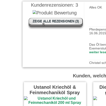
Kundenrezensionen:
3
Pferdepens
ZEIGE ALLE REZENSIONEN (3)
5
16.06.201
Das Öl benu
Exemerstu
weiter les
Christel s
Perfekt.
Kunden, welche
Ustanol Kriechöl &
Die
Feinmechaniköl Spray