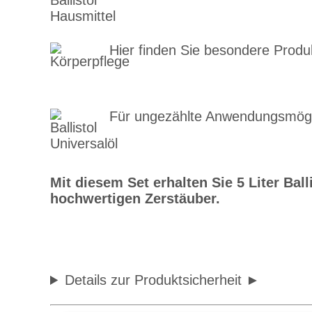
Hier finden Sie besondere Produ
Für ungezählte Anwendungsmögli
Christel s
Mit diesem Set erhalten Sie 5 Liter Bal
hochwertigen Zerstäuber.
Perfekt.
Nuß schrie
Details zur Produktsicherheit
Alles OK