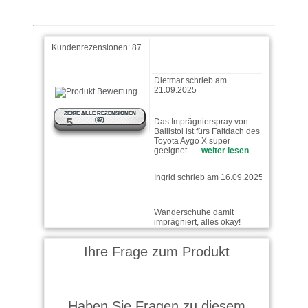
Kundenrezensionen:
87
Dietmar schrieb am
21.09.2025
Das Imprägnierspray von
Ballistol ist fürs Faltdach des
ZEIGE ALLE REZENSIONEN
Toyota Aygo X super
5
(87)
geeignet. …
weiter lesen
Ingrid schrieb am 16.09.2025
Wanderschuhe damit
imprägniert, alles okay!
Ihre Frage zum Produkt
Bertl schrieb am 03.02.2025
Alles gut. Danke
Haben Sie Fragen zu diesem