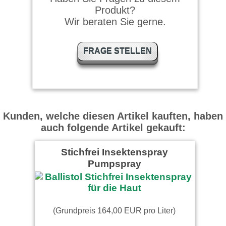
Produkt?
Wir beraten Sie gerne.
thomas schrieb am
11.01.2025
FRAGE STELLEN
Top Produkt
Dirk schrieb am 10.10.2024
Kunden, welche diesen Artikel kauften, haben
auch folgende Artikel gekauft:
Top Qualität kann ich nur
empfehlen.
Die Bestellung ging super
Stichfrei Insektenspray
schnell gerne wieder.
Pumpspray
der_fotograf schrieb am
08.07.2024
Starkes Produkt! Habe meine
Goretex-Jacke,
(Grundpreis 164,00 EUR pro Liter)
Schlechtwetterstiefel mit
Goretex, 2 …
weiter lesen