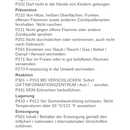
P102 Darf nicht in die Hände von Kindern gelangen.
Prävention
P210 Von Hitze, heißen Oberflächen, Funken,
offenen Flammen sowie anderen Zündquellenarten
fernhalten. Nicht rauchen.
P211 Nicht gegen offene Flamme oder andere
Zündquelle sprühen
P251 Nicht durchstechen oder verbrennen, auch nicht
nach Gebrauch.
P261 Einatmen von Staub / Rauch / Gas / Nebel /
Dampf / Aerosol vermeiden.
P271 Nur im Freien oder in gut belüfteten Räumen
verwenden.
P273 Freisetzung in die Umwelt vermeiden.
Wolfgang schrieb am
Reaktion
01.12.2025
P301 + P310 BEI VERSCHLUCKEN: Sofort
GIFTINFORMATIONSZENTRUM / Arzt /… anrufen.
P331 KEIN Erbrechen herbeiführen.
Ein Top - Produkt aus dem
Hause Ballistol mit sehr
Lagerung
guten Produkteigenschaften
P410 + P412 Vor Sonnenbestrahlung schützen. Nicht
Temperaturen über 50 °C/122 °F aussetzen
Entsorgung
sonja schrieb am 07.10.2025
P501 Inhalt / Behälter der Entsorgung gemäß den
örtlichen / nationalen / internationalen Vorschriften
zuführen.
super Produkt