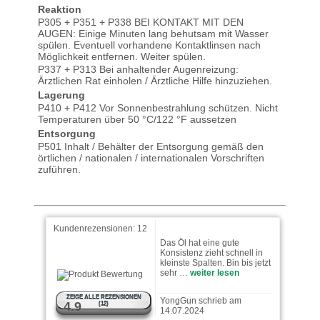
Reaktion
P305 + P351 + P338 BEI KONTAKT MIT DEN
AUGEN: Einige Minuten lang behutsam mit Wasser
spülen. Eventuell vorhandene Kontaktlinsen nach
Möglichkeit entfernen. Weiter spülen.
P337 + P313 Bei anhaltender Augenreizung:
Ärztlichen Rat einholen / Ärztliche Hilfe hinzuziehen.
Uli schrieb am 13.02.2025
Lagerung
P410 + P412 Vor Sonnenbestrahlung schützen. Nicht
Nutze das Öl, um eine sehr
Temperaturen über 50 °C/122 °F aussetzen
schwergängige Beifahrertür
Entsorgung
vom Auto wieder zum Laufen
P501 Inhalt / Behälter der Entsorgung gemäß den
zu …
weiter lesen
örtlichen / nationalen / internationalen Vorschriften
zuführen.
Pingmau schrieb am
16.07.2024
Kundenrezensionen:
12
Das Öl hat eine gute
Konsistenz zieht schnell in
kleinste Spalten. Bin bis jetzt
sehr …
weiter lesen
YongGun schrieb am
14.07.2024
ZEIGE ALLE REZENSIONEN
4.9
(12)