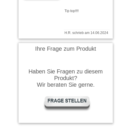
Tip top!!!!
H.R. schrieb am 14.06.2024
alles prima gelaufen
Ihre Frage zum Produkt
Karl schrieb am 09.07.2023
Haben Sie Fragen zu diesem
Produkt?
Gutes Produkt, bin zufrieden,
Wir beraten Sie gerne.
kaufe ich wieder
FRAGE STELLEN
A.Sp.... schrieb am
16.11.2019
ALLES GUT...