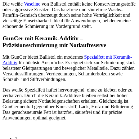
Die weiße
Vaseline
von Ballistol enthält keine Konservierungsstoffe
oder aggressive Zusätze. Das harzfreie und säurefreie Wachs-
Paraffin-Gemisch überzeugt durch seine hohe Verträglichkeit und
vielseitige Einsetzbarkeit. Ideal für Anwendungen, bei denen eine
schonende Schmierung im Vordergrund steht.
GunCer mit Keramik-Additiv –
Präzisionsschmierung mit Notlaufreserve
Mit GunCer bietet Ballistol ein modernes
Spezialfett mit Keramik-
Additiv
für höchste Ansprüche. Es eignet sich zur Schmierung stark
belasteter Gleitpaarungen und beweglicher Metallteile. Dazu zählen
Verschlussführungen, Verriegelungen, Scharnierbolzen sowie
Schraub- und Stiftverbindungen.
Das weiße Spezialfett haftet hervorragend, ohne zu kleben oder zu
verharzen. Durch die Keramik-Additive bleiben selbst bei hoher
Belastung sichere Notlaufeigenschaften erhalten. Gleichzeitig ist
GunCer neutral gegenüber Kunststoff, Lack, Holz und Brünierung.
Das geruchsneutrale Fett ist harzfrei, säurefrei und für präzise
Anwendungen optimal geeignet.
1