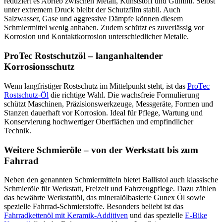
reduziert es Abrieb zwischen Metall, Kunststoff und Gummi. Selbst
unter extremem Druck bleibt der Schutzfilm stabil. Auch
Salzwasser, Gase und aggressive Dämpfe können diesem
Schmiermittel wenig anhaben. Zudem schützt es zuverlässig vor
Korrosion und Kontaktkorrosion unterschiedlicher Metalle.
ProTec Rostschutzöl – langanhaltender
Korrosionsschutz
Wenn langfristiger Rostschutz im Mittelpunkt steht, ist das
ProTec
Rostschutz-Öl
die richtige Wahl. Die wachsfreie Formulierung
schützt Maschinen, Präzisionswerkzeuge, Messgeräte, Formen und
Stanzen dauerhaft vor Korrosion. Ideal für Pflege, Wartung und
Konservierung hochwertiger Oberflächen und empfindlicher
Technik.
Weitere Schmieröle – von der Werkstatt bis zum
Fahrrad
Neben den genannten Schmiermitteln bietet Ballistol auch klassische
Schmieröle für Werkstatt, Freizeit und Fahrzeugpflege. Dazu zählen
das bewährte Werkstattöl, das mineralölbasierte Gunex Öl sowie
spezielle Fahrrad-Schmierstoffe. Besonders beliebt ist das
Fahrradkettenöl mit Keramik-Additiven
und das spezielle
E-Bike