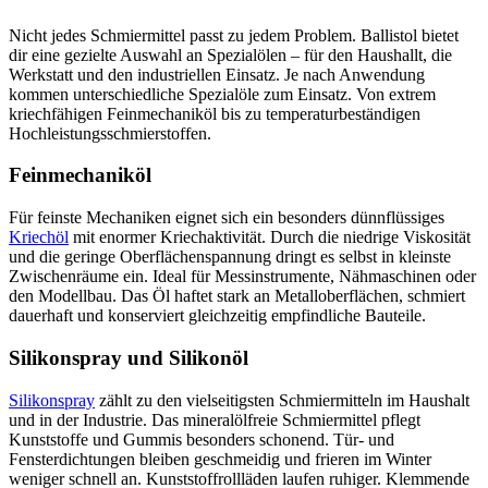
Nicht jedes Schmiermittel passt zu jedem Problem. Ballistol bietet
dir eine gezielte Auswahl an Spezialölen – für den Haushallt, die
Werkstatt und den industriellen Einsatz. Je nach Anwendung
kommen unterschiedliche Spezialöle zum Einsatz. Von extrem
kriechfähigen Feinmechaniköl bis zu temperaturbeständigen
Hochleistungsschmierstoffen.
Feinmechaniköl
Für feinste Mechaniken eignet sich ein besonders dünnflüssiges
Kriechöl
mit enormer Kriechaktivität. Durch die niedrige Viskosität
und die geringe Oberflächenspannung dringt es selbst in kleinste
Zwischenräume ein. Ideal für Messinstrumente, Nähmaschinen oder
den Modellbau. Das Öl haftet stark an Metalloberflächen, schmiert
dauerhaft und konserviert gleichzeitig empfindliche Bauteile.
Silikonspray und Silikonöl
Silikonspray
zählt zu den vielseitigsten Schmiermitteln im Haushalt
und in der Industrie. Das mineralölfreie Schmiermittel pflegt
Kunststoffe und Gummis besonders schonend. Tür- und
Fensterdichtungen bleiben geschmeidig und frieren im Winter
weniger schnell an. Kunststoffrollläden laufen ruhiger. Klemmende