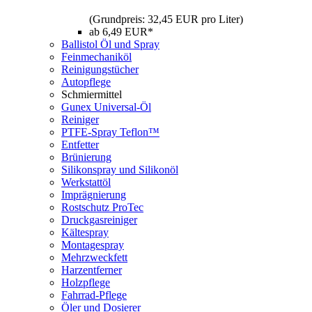
(Grundpreis: 32,45 EUR pro Liter)
ab 6,49 EUR*
Ballistol Öl und Spray
Feinmechaniköl
Reinigungstücher
Autopflege
Schmiermittel
Gunex Universal-Öl
Reiniger
PTFE-Spray Teflon™
Entfetter
Brünierung
Silikonspray und Silikonöl
Werkstattöl
Imprägnierung
Rostschutz ProTec
Druckgasreiniger
Kältespray
Montagespray
Mehrzweckfett
Harzentferner
Holzpflege
Fahrrad-Pflege
Öler und Dosierer