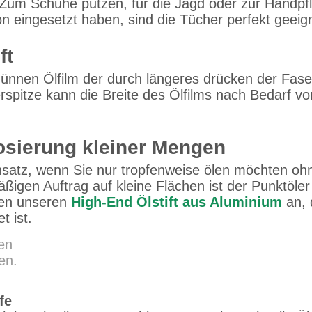
Zum Schuhe putzen, für die Jagd oder zur Handpfle
n eingesetzt haben, sind die Tücher perfekt geeig
ft
ünnen Ölfilm der durch längeres drücken der Faser
rspitze kann die Breite des Ölfilms nach Bedarf 
Dosierung kleiner Mengen
atz, wenn Sie nur tropfenweise ölen möchten oh
ßigen Auftrag auf kleine Flächen ist der Punktöl
hnen unseren
High-End Ölstift aus Aluminium
an, 
t ist.
ren
en.
fe