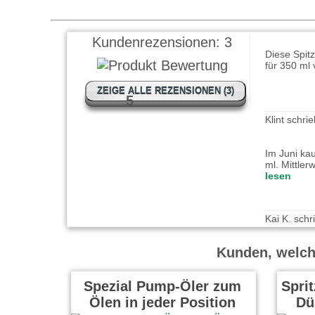
KaKa schri
Diese Spit
Kundenrezensionen:
3
für 350 ml 
ZEIGE ALLE REZENSIONEN (3)
5
Klint schr
Im Juni kau
ml. Mittler
lesen
Kai K. sch
Ein unverz
auch in de
Kunden, welche
lesen
Spezial Pump-Öler zum
Sprit
Ölen in jeder Position
Dü