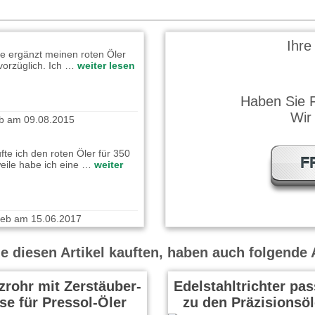
eb am 11.08.2015
ze ergänzt meinen roten Öler
Ihre
vorzüglich. Ich …
weiter lesen
Haben Sie 
ieb am 09.08.2015
Wir
fte ich den roten Öler für 350
weile habe ich eine …
weiter
F
rieb am 15.06.2017
ichtbarer Helfer, wenn man
n Ecken konservieren …
weiter
 diesen Artikel kauften, haben auch folgende A
zrohr mit Zerstäuber-
Edelstahltrichter pa
se für Pressol-Öler
zu den Präzisionsö