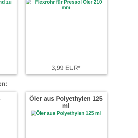
3,99 EUR*
en:
s
Öler aus Polyethylen 125
ml