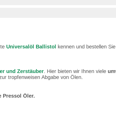
rte
Universalöl Ballistol
kennen und bestellen Sie
rer und Zerstäuber
. Hier bieten wir Ihnen viele
umw
 zur tropfenweisen Abgabe von Ölen.
rieb am 15.06.2017
ichtbarer Helfer, wenn man
e Pressol Öler.
n Ecken konservieren …
weiter