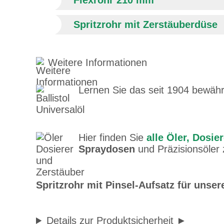
Flexrohr 210 mm
Spritzrohr mit Zerstäuberdüse
Weitere Informationen
Lernen Sie das seit 1904 bewäh
Hier finden Sie
alle Öler, Dosie
Spraydosen
und Präzisionsöler
Kai K. sch
Ein unverz
Spritzrohr mit Pinsel-Aufsatz für unser
auch in de
lesen
Details zur Produktsicherheit