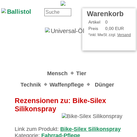
Kontakt
Ihr Konto
Warenkorb
Artikel
0
Preis
0,00 EUR
*inkl. MwSt. zzgl.
Versand
Mensch
Tier
Technik
Waffenpflege
Dünger
Rezensionen zu: Bike-Silex
Silikonspray
Link zum Produkt:
Bike-Silex Silikonspray
Kategorie:
Fahrrad-Pflege