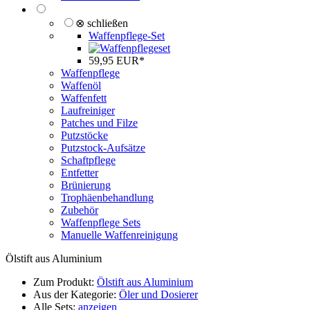
⊗ schließen
Waffenpflege-Set
59,95 EUR*
Waffenpflege
Waffenöl
Waffenfett
Laufreiniger
Patches und Filze
Putzstöcke
Putzstock-Aufsätze
Schaftpflege
Entfetter
Brünierung
Trophäenbehandlung
Zubehör
Waffenpflege Sets
Manuelle Waffenreinigung
Ölstift aus Aluminium
Zum Produkt:
Ölstift aus Aluminium
Aus der Kategorie:
Öler und Dosierer
Alle Sets:
anzeigen