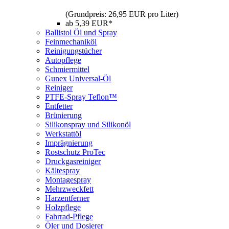
(Grundpreis: 26,95 EUR pro Liter)
ab 5,39 EUR*
Ballistol Öl und Spray
Feinmechaniköl
Reinigungstücher
Autopflege
Schmiermittel
Gunex Universal-Öl
Reiniger
PTFE-Spray Teflon™
Entfetter
Brünierung
Silikonspray und Silikonöl
Werkstattöl
Imprägnierung
Rostschutz ProTec
Druckgasreiniger
Kältespray
Montagespray
Mehrzweckfett
Harzentferner
Holzpflege
Fahrrad-Pflege
Öler und Dosierer