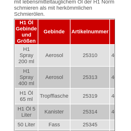
mit lebensmitteltauglichem Öl der H1 Norm
schmieren als mit herkömmlichen
Schmierölen.
H1 Öl
Gebinde
Gebinde
Artikelnummer
E
und
Größen
H1
Spray
Aerosol
25310
401777
200 ml
H1
Spray
Aerosol
25313
401777
400 ml
H1 Öl
Tropfflasche
25319
401777
65 ml
H1 Öl 5
Kanister
25314
401777
Liter
50 Liter
Fass
25345