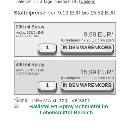
Lieferzeit 1 - 3 Tage innerhalb DE (
weitere
)
Staffelpreise
: von 9,13 EUR bis 15,52 EUR
200 ml Spray
Art.Nr.:
25310
/ EAN:
9,98 EUR*
4017777253108
(Grundpreis: 49,90 EUR pro Liter)
IN DEN WARENKORB
400 ml Spray
Art.Nr.: 25313 / EAN:
15,99 EUR*
4017777253139
(Grundpreis: 39,98 EUR pro Liter)
IN DEN WARENKORB
*