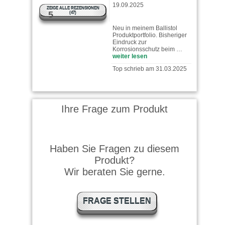
ZEIGE ALLE REZENSIONEN
Neu in meinem Ballistol
5
(47)
Produktportfolio. Bisheriger
Eindruck zur
Korrosionsschutz beim …
weiter lesen
Top schrieb am 31.03.2025
Top Produkt und schnell
geliefert.
Ihre Frage zum Produkt
Andreas B. schrieb am
12.01.2024
Haben Sie Fragen zu diesem
Mit dem Ballistol H1 Spray
Produkt?
pflege ich meinen
Fleischwolf und die
Wir beraten Sie gerne.
Oberflächen meiner …
weiter lesen
Helmut Schmidt schrieb am
FRAGE STELLEN
26.10.2023