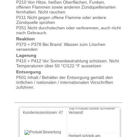
P210 Von Hitze, heißen Oberflächen, Funken,
offenen Flammen sowie anderen Zündquellenarten
fernhalten. Nicht rauchen.
P211 Nicht gegen offene Flamme oder andere
Zündquelle sprühen
P251 Nicht durchstechen oder verbrennen, auch nicht
nach Gebrauch.
Reaktion
EB-Heb schrieb am
P370 + P378 Bei Brand: Wasser zum Löschen
24.11.2025
verwenden
Lagerung
Sehr gutes Produkt
P410 + P412 Vor Sonnenbestrahlung schützen. Nicht
Temperaturen über 50 °C/122 °F aussetzen
Entsorgung
P501 Inhalt / Behälter der Entsorgung gemäß den
örtlichen / nationalen / internationalen Vorschriften
Alex schrieb am 22.09.2025
zuführen.
Top Produkt sowie schneller
Versand!
Kundenrezensionen:
47
Herbert schrieb am
19.09.2025