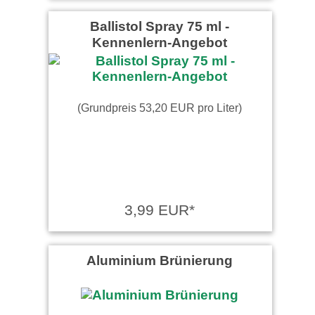
Küchenmaschine. Ich bin
sehr …
weiter lesen
Ballistol Spray 75 ml -
Kennenlern-Angebot
Werner schrieb am
19.07.2021
Super schnelle Lieferung.
Gutes Produkt.
(Grundpreis 53,20 EUR pro Liter)
EB-Heb schrieb am
24.11.2025
Sehr gutes Produkt
3,99 EUR*
Alex schrieb am 22.09.2025
Aluminium Brünierung
Top Produkt sowie schneller
Versand!