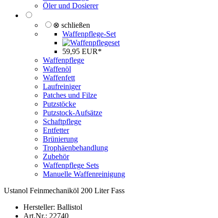
Öler und Dosierer
⊗ schließen
Waffenpflege-Set
59,95 EUR*
Waffenpflege
Waffenöl
Waffenfett
Laufreiniger
Patches und Filze
Putzstöcke
Putzstock-Aufsätze
Schaftpflege
Entfetter
Brünierung
Trophäenbehandlung
Zubehör
Waffenpflege Sets
Manuelle Waffenreinigung
Ustanol Feinmechaniköl 200 Liter Fass
Hersteller:
Ballistol
Art.Nr.:
22740