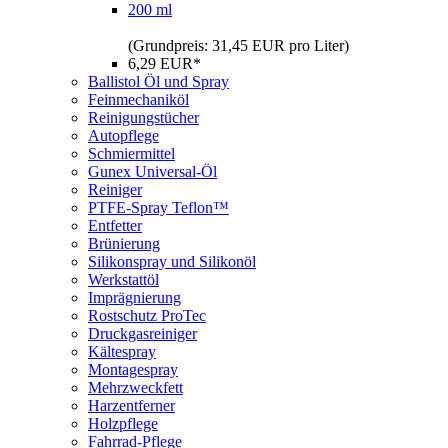
(Grundpreis: 31,45 EUR pro Liter)
6,29 EUR*
Ballistol Öl und Spray
Feinmechaniköl
Reinigungstücher
Autopflege
Schmiermittel
Gunex Universal-Öl
Reiniger
PTFE-Spray Teflon™
Entfetter
Brünierung
Silikonspray und Silikonöl
Werkstattöl
Imprägnierung
Rostschutz ProTec
Druckgasreiniger
Kältespray
Montagespray
Mehrzweckfett
Harzentferner
Holzpflege
Fahrrad-Pflege