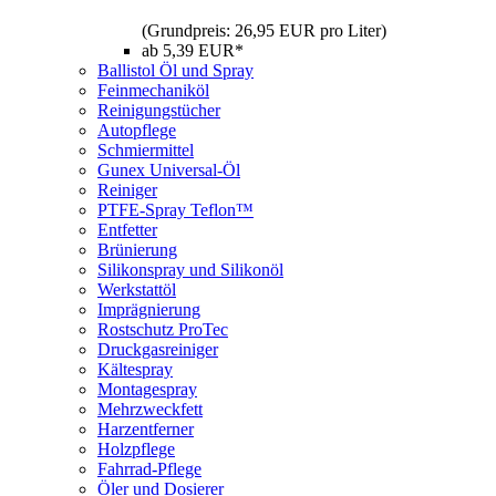
(Grundpreis: 26,95 EUR pro Liter)
ab 5,39 EUR*
Ballistol Öl und Spray
Feinmechaniköl
Reinigungstücher
Autopflege
Schmiermittel
Gunex Universal-Öl
Reiniger
PTFE-Spray Teflon™
Entfetter
Brünierung
Silikonspray und Silikonöl
Werkstattöl
Imprägnierung
Rostschutz ProTec
Druckgasreiniger
Kältespray
Montagespray
Mehrzweckfett
Harzentferner
Holzpflege
Fahrrad-Pflege
Öler und Dosierer