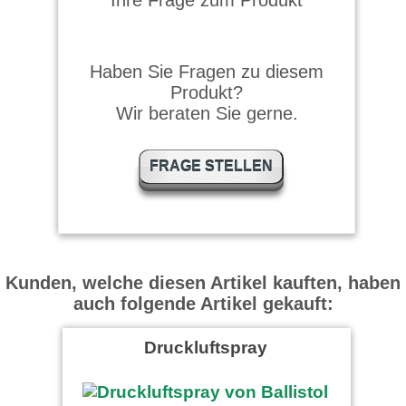
Ihre Frage zum Produkt
Super Produkt
Haben Sie Fragen zu diesem
Produkt?
Wir beraten Sie gerne.
Anonym schrieb am
24.05.2021
FRAGE STELLEN
Das Produkt macht seinem
Namen alle Ehre,
aufgesprüht und etwa 5 min
später war die …
weiter
lesen
Gerd schrieb am 10.07.2024
Kunden, welche diesen Artikel kauften, haben
Produkt wirkt hervorragend.
auch folgende Artikel gekauft:
Meine Felgen waren
hochgradig verschmutzt und
innerhalb von …
weiter
lesen
Druckluftspray
Yorck schrieb am 09.10.2023