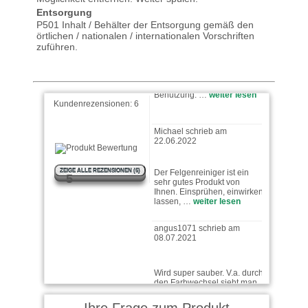
Yorck schrieb am 09.10.2023
Entsorgung
P501 Inhalt / Behälter der Entsorgung gemäß den
örtlichen / nationalen / internationalen Vorschriften
Hatte schon soviele "extrem",
zuführen.
"ultra reiniger" dies das
Ananas Reiniger in
Benutzung. …
weiter lesen
Kundenrezensionen:
6
Michael schrieb am
22.06.2022
Der Felgenreiniger ist ein
sehr gutes Produkt von
Ihnen. Einsprühen, einwirken
ZEIGE ALLE REZENSIONEN (6)
5
lassen, …
weiter lesen
angus1071 schrieb am
08.07.2021
Wird super sauber. V.a. durch
den Farbwechsel sieht man
wo man noch nicht
weggewischt hat.
Franz schrieb am 11.06.2021