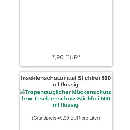
Hatte schon soviele "extrem",
"ultra reiniger" dies das
Ananas Reiniger in
Benutzung. …
weiter lesen
7,90 EUR*
Insektenschutzmittel Stichfrei 500
ml flüssig
(Grundpreis 49,90 EUR pro Liter)