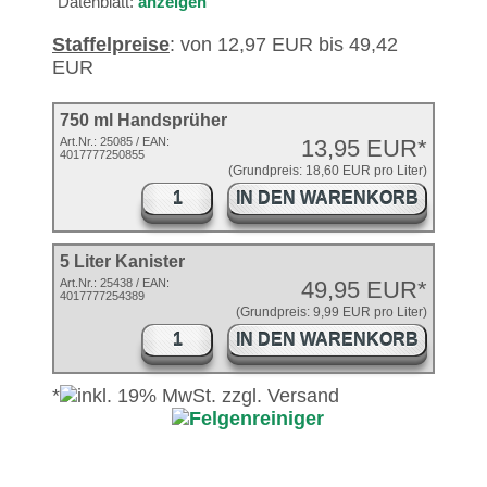
Datenblatt:
anzeigen
Staffelpreise
: von 12,97 EUR bis 49,42
EUR
750 ml Handsprüher
Art.Nr.:
25085
/ EAN:
13,95 EUR*
4017777250855
(Grundpreis: 18,60 EUR pro Liter)
IN DEN WARENKORB
5 Liter Kanister
Art.Nr.: 25438 / EAN:
49,95 EUR*
4017777254389
(Grundpreis: 9,99 EUR pro Liter)
IN DEN WARENKORB
*