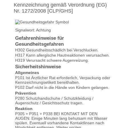
Kennzeichnung gemäß Verordnung (EG)
Nr. 1272/2008 [CLP/GHS]
Signalwort: Achtung
Gefahrenhinweise für
Gesundheitsgefahren
H302 Gesundheitsschädlich bei Verschlucken.
H317 Kann allergische Hautreaktionen verursachen.
H319 Verursacht schwere Augenreizung.
Sicherheitshinweise
Allgemeines
P101 Ist Ärztlicher Rat erforderlich, Verpackung oder
Kennzeichnungsetikett bereithalten.
P102 Darf nicht in die Hände von Kindern gelangen.
Gerd schrieb am 10.07.2024
Prävention
P280 Schutzhandschuhe / Schutzkleidung /
Augenschutz / Gesichtsschutz tragen.
Produkt wirkt hervorragend.
Reaktion
Meine Felgen waren
hochgradig verschmutzt und
P305 + P351 + P338 BEI KONTAKT MIT DEN
innerhalb von …
weiter
AUGEN: Einige Minuten lang behutsam mit Wasser
lesen
spülen. Eventuell vorhandene Kontaktlinsen nach
Möglichkeit entfernen. Weiter spülen.