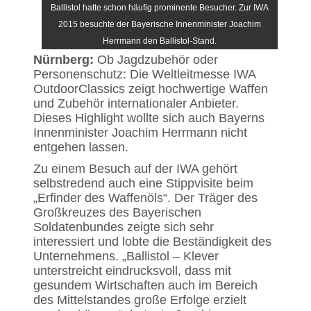
Ballistol hatte schon häufig prominente Besucher. Zur IWA
2015 besuchte der Bayerische Innenminister Joachim
Herrmann den Ballistol-Stand.
Nürnberg:
Ob Jagdzubehör oder
Personenschutz: Die Weltleitmesse IWA
OutdoorClassics zeigt hochwertige Waffen
und Zubehör internationaler Anbieter.
Dieses Highlight wollte sich auch Bayerns
Innenminister Joachim Herrmann nicht
entgehen lassen.
Zu einem Besuch auf der IWA gehört
selbstredend auch eine Stippvisite beim
„Erfinder des Waffenöls“. Der Träger des
Großkreuzes des Bayerischen
Soldatenbundes zeigte sich sehr
interessiert und lobte die Beständigkeit des
Unternehmens. „Ballistol – Klever
unterstreicht eindrucksvoll, dass mit
gesundem Wirtschaften auch im Bereich
des Mittelstandes große Erfolge erzielt