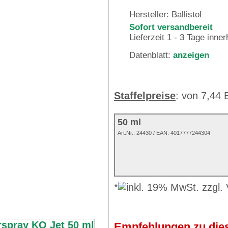
Hersteller:
Ballistol
Sofort versandbereit
Lieferzeit 1 - 3 Tage inne
Datenblatt:
anzeigen
Staffelpreise
: von 7,44
50 ml
Art.Nr.:
24430
/ EAN:
4017777244304
*
Empfehlungen zu dies