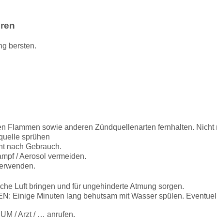
hren
ng bersten.
en Flammen sowie anderen Zündquellenarten fernhalten. Nicht 
quelle sprühen
ht nach Gebrauch.
mpf / Aerosol vermeiden.
verwenden.
he Luft bringen und für ungehinderte Atmung sorgen.
inige Minuten lang behutsam mit Wasser spülen. Eventuell 
/ Arzt / … anrufen.