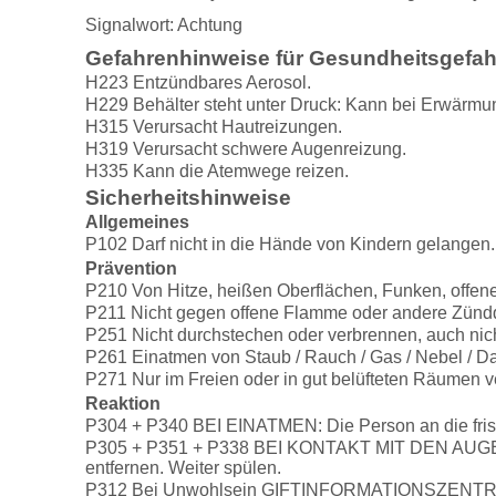
Signalwort: Achtung
Gefahrenhinweise für Gesundheitsgefa
H223 Entzündbares Aerosol.
H229 Behälter steht unter Druck: Kann bei Erwärmu
H315 Verursacht Hautreizungen.
H319 Verursacht schwere Augenreizung.
H335 Kann die Atemwege reizen.
Sicherheitshinweise
Allgemeines
P102 Darf nicht in die Hände von Kindern gelangen.
Prävention
P210 Von Hitze, heißen Oberflächen, Funken, offen
P211 Nicht gegen offene Flamme oder andere Zünd
P251 Nicht durchstechen oder verbrennen, auch nic
P261 Einatmen von Staub / Rauch / Gas / Nebel / Da
P271 Nur im Freien oder in gut belüfteten Räumen 
Reaktion
P304 + P340 BEI EINATMEN: Die Person an die frisc
P305 + P351 + P338 BEI KONTAKT MIT DEN AUGEN: E
entfernen. Weiter spülen.
P312 Bei Unwohlsein GIFTINFORMATIONSZENTRUM 