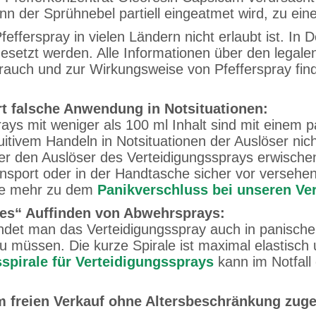
der Sprühnebel partiell eingeatmet wird, zu eine
efferspray in vielen Ländern nicht erlaubt ist. In D
ngesetzt werden. Alle Informationen über den legal
brauch und zur Wirkungsweise von Pfefferspray fin
t falsche Anwendung in Notsituationen:
ays mit weniger als 100 ml Inhalt sind mit einem p
tuitivem Handeln in Notsituationen der Auslöser nich
r den Auslöser des Verteidigungssprays erwischen, 
nsport oder in der Handtasche sicher vor versehen
 Sie mehr zu dem
Panikverschluss bei unseren Ve
des“ Auffinden von Abwehrsprays:
findet man das Verteidigungsspray auch in panisc
 müssen. Die kurze Spirale ist maximal elastisch 
spirale für Verteidigungssprays
kann im Notfall
zum freien Verkauf ohne Altersbeschränkung zug