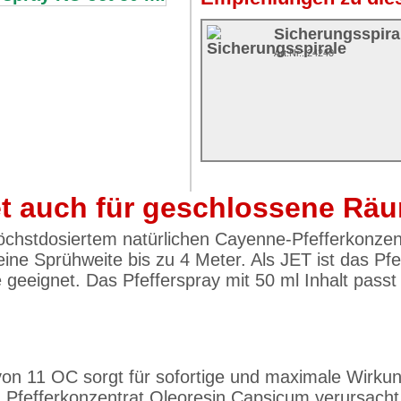
Sicherungsspira
Art.Nr.: 24240
Jet auch für geschlossene Rä
 höchstdosiertem natürlichen Cayenne-Pfefferkonzen
eine Sprühweite bis zu 4 Meter. Als JET ist das Pf
eeignet. Das Pfefferspray mit 50 ml Inhalt passt 
von 11 OC sorgt für sofortige und maximale Wirkun
n Pfefferkonzentrat Oleoresin Capsicum verursach