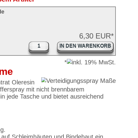
le
6,30 EUR*
IN DEN WARENKORB
*
ume
trat Oleresin
efferspray mit nicht brennbarem
in jede Tasche und bietet ausreichend
g.
t auf Schleimhäuten und Bindehaut ein