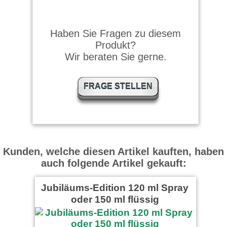
Pierre S. schrieb am
23.04.2018
Haben Sie Fragen zu diesem
Produkt?
Einfach einzigartig, im
Modellbau gute Ergebnisse.
Wir beraten Sie gerne.
Dosierkanüle könnte noch …
weiter lesen
FRAGE STELLEN
B.R. schrieb am 08.01.2018
Kann mich dem Urteil von
Bernd nur anschließen.
Kunden, welche diesen Artikel kauften, haben
Bernd K. schrieb am
auch folgende Artikel gekauft:
07.04.2017
Jubiläums-Edition 120 ml Spray
Wird von mir sowohl für,
gezielt und nur die
oder 150 ml flüssig
tatsächliche benötigte …
weiter lesen