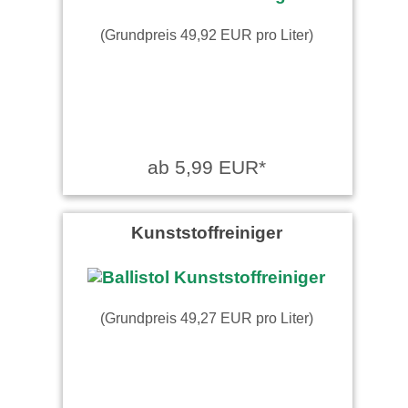
H R. schrieb am 23.09.2016
(Grundpreis 49,92 EUR pro Liter)
Sehr gute Qualität.
R schrieb am 01.07.2016
ab 5,99 EUR*
Sehr gut
Kunststoffreiniger
Schneider schrieb am
18.03.2016
Sehr gutes Pflegeset, würde
(Grundpreis 49,27 EUR pro Liter)
ich wieder kaufen.
Klasse schrieb am
31.12.2024