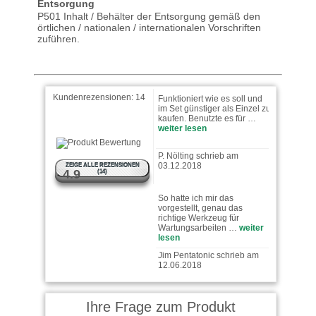
Entsorgung
P501 Inhalt / Behälter der Entsorgung gemäß den
örtlichen / nationalen / internationalen Vorschriften
Rainer W. schrieb am
zuführen.
07.11.2022
Funktioniert wie es soll und
im Set günstiger als Einzel zu
Kundenrezensionen:
14
kaufen. Benutzte es für …
weiter lesen
P. Nölting schrieb am
03.12.2018
ZEIGE ALLE REZENSIONEN
4.9
(14)
So hatte ich mir das
vorgestellt, genau das
richtige Werkzeug für
Wartungsarbeiten …
weiter
lesen
Jim Pentatonic schrieb am
12.06.2018
Also ich benutze das Öl ja für
völlig friedfertige Zwecke, für
…
weiter lesen
Ihre Frage zum Produkt