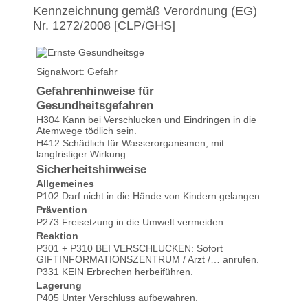
Kennzeichnung gemäß Verordnung (EG)
Nr. 1272/2008 [CLP/GHS]
Signalwort: Gefahr
Gefahrenhinweise für
Gesundheitsgefahren
H304 Kann bei Verschlucken und Eindringen in die
Atemwege tödlich sein.
H412 Schädlich für Wasserorganismen, mit
langfristiger Wirkung.
Sicherheitshinweise
Allgemeines
P102 Darf nicht in die Hände von Kindern gelangen.
Prävention
P273 Freisetzung in die Umwelt vermeiden.
Reaktion
P301 + P310 BEI VERSCHLUCKEN: Sofort
Klasse schrieb am
31.12.2024
GIFTINFORMATIONSZENTRUM / Arzt /… anrufen.
P331 KEIN Erbrechen herbeiführen.
Lagerung
Super Teil, präzise
P405 Unter Verschluss aufbewahren.
Dosierung, ich bin begeistert.