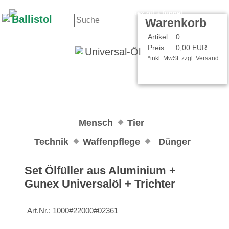
Kontakt
Ihr Konto
Warenkorb
Artikel
0
Preis
0,00 EUR
*inkl. MwSt. zzgl.
Versand
Mensch
Tier
Technik
Waffenpflege
Dünger
Set Ölfüller aus Aluminium +
Gunex Universalöl + Trichter
Art.Nr.:
1000#22000#02361