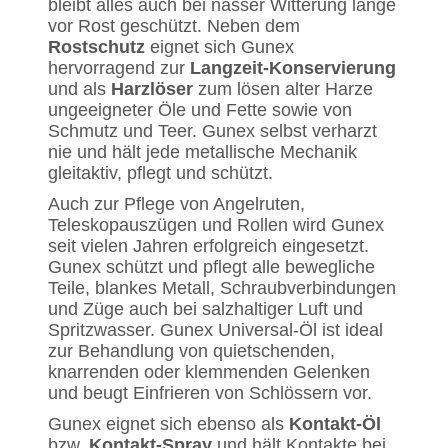
bleibt alles auch bei nasser Witterung lange
vor Rost geschützt. Neben dem
Rostschutz
eignet sich Gunex
hervorragend zur
Langzeit-Konservierung
und als
Harzlöser
zum lösen alter Harze
ungeeigneter Öle und Fette sowie von
Schmutz und Teer. Gunex selbst verharzt
nie und hält jede metallische Mechanik
gleitaktiv, pflegt und schützt.
Auch zur Pflege von Angelruten,
Teleskopauszügen und Rollen wird Gunex
seit vielen Jahren erfolgreich eingesetzt.
Gunex schützt und pflegt alle bewegliche
Teile, blankes Metall, Schraubverbindungen
und Züge auch bei salzhaltiger Luft und
Spritzwasser. Gunex Universal-Öl ist ideal
zur Behandlung von quietschenden,
knarrenden oder klemmenden Gelenken
und beugt Einfrieren von Schlössern vor.
Gunex eignet sich ebenso als
Kontakt-Öl
bzw.
Kontakt-Spray
und hält Kontakte bei