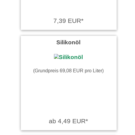
Super Teil, präzise
Dosierung, ich bin begeistert.
7,39 EUR*
Rainer W. schrieb am
07.11.2022
Silikonöl
Funktioniert wie es soll und
im Set günstiger als Einzel zu
kaufen. Benutzte es für …
weiter lesen
(Grundpreis 69,08 EUR pro Liter)
ab 4,49 EUR*