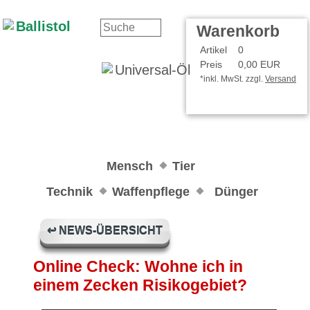
Kontakt
Ihr Konto
Warenkorb
Artikel
0
Preis
0,00 EUR
*inkl. MwSt. zzgl.
Versand
Mensch
Tier
Technik
Waffenpflege
Dünger
↩ NEWS-ÜBERSICHT
Online Check: Wohne ich in
einem Zecken Risikogebiet?