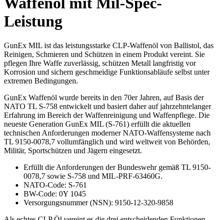
Waffenöl mit Mil-Spec-
Leistung
GunEx MIL ist das leistungsstarke CLP-Waffenöl von Ballistol, das
Reinigen, Schmieren und Schützen in einem Produkt vereint. Sie
pflegen Ihre Waffe zuverlässig, schützen Metall langfristig vor
Korrosion und sichern geschmeidige Funktionsabläufe selbst unter
extremen Bedingungen.
GunEx Waffenöl wurde bereits in den 70er Jahren, auf Basis der
NATO TL S-758 entwickelt und basiert daher auf jahrzehntelanger
Erfahrung im Bereich der Waffenreinigung und Waffenpflege. Die
neueste Generation GunEx MIL (S-761) erfüllt die aktuellen
technischen Anforderungen moderner NATO-Waffensysteme nach
TL 9150-0078,7 vollumfänglich und wird weltweit von Behörden,
Militär, Sportschützen und Jägern eingesetzt.
Erfüllt die Anforderungen der Bundeswehr gemäß TL 9150-
0078,7 sowie S-758 und MIL-PRF-63460G.
NATO-Code: S-761
BW-Code: 0Y 1045
Versorgungsnummer (NSN): 9150-12-320-9858
Als echtes CLP Öl vereint es die drei entscheidenden Funktionen