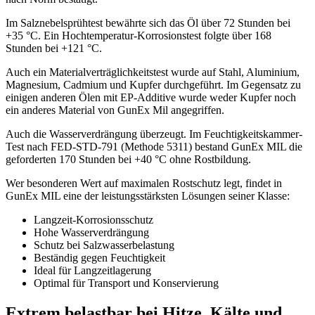
Im Salznebelsprühtest bewährte sich das Öl über 72 Stunden bei
+35 °C. Ein Hochtemperatur-Korrosionstest folgte über 168
Stunden bei +121 °C.
Auch ein Materialverträglichkeitstest wurde auf Stahl, Aluminium,
Magnesium, Cadmium und Kupfer durchgeführt. Im Gegensatz zu
einigen anderen Ölen mit EP-Additive wurde weder Kupfer noch
ein anderes Material von GunEx Mil angegriffen.
Auch die Wasserverdrängung überzeugt. Im Feuchtigkeitskammer-
Test nach FED-STD-791 (Methode 5311) bestand GunEx MIL die
geforderten 170 Stunden bei +40 °C ohne Rostbildung.
Wer besonderen Wert auf maximalen Rostschutz legt, findet in
GunEx MIL eine der leistungsstärksten Lösungen seiner Klasse:
Langzeit-Korrosionsschutz
Hohe Wasserverdrängung
Schutz bei Salzwasserbelastung
Beständig gegen Feuchtigkeit
Ideal für Langzeitlagerung
Optimal für Transport und Konservierung
Extrem belastbar bei Hitze, Kälte und