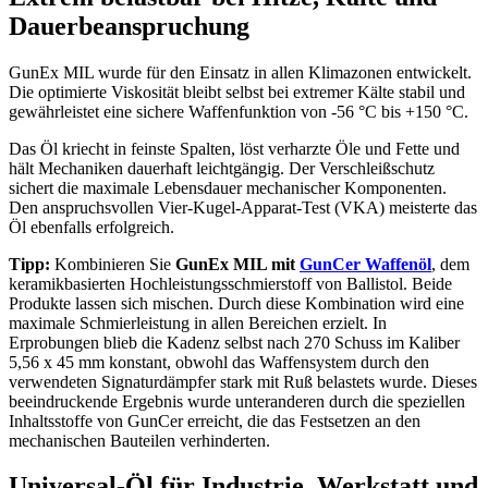
Dauerbeanspruchung
GunEx MIL wurde für den Einsatz in allen Klimazonen entwickelt.
Die optimierte Viskosität bleibt selbst bei extremer Kälte stabil und
gewährleistet eine sichere Waffenfunktion von -56 °C bis +150 °C.
Das Öl kriecht in feinste Spalten, löst verharzte Öle und Fette und
hält Mechaniken dauerhaft leichtgängig. Der Verschleißschutz
sichert die maximale Lebensdauer mechanischer Komponenten.
Den anspruchsvollen Vier-Kugel-Apparat-Test (VKA) meisterte das
Öl ebenfalls erfolgreich.
Tipp:
Kombinieren Sie
GunEx MIL mit
GunCer Waffenöl
, dem
keramikbasierten Hochleistungsschmierstoff von Ballistol. Beide
Produkte lassen sich mischen. Durch diese Kombination wird eine
maximale Schmierleistung in allen Bereichen erzielt. In
Erprobungen blieb die Kadenz selbst nach 270 Schuss im Kaliber
5,56 x 45 mm konstant, obwohl das Waffensystem durch den
verwendeten Signaturdämpfer stark mit Ruß belastets wurde. Dieses
beeindruckende Ergebnis wurde unteranderen durch die speziellen
Inhaltsstoffe von GunCer erreicht, die das Festsetzen an den
mechanischen Bauteilen verhinderten.
Universal-Öl für Industrie, Werkstatt und