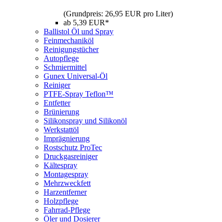
(Grundpreis: 26,95 EUR pro Liter)
ab 5,39 EUR*
Ballistol Öl und Spray
Feinmechaniköl
Reinigungstücher
Autopflege
Schmiermittel
Gunex Universal-Öl
Reiniger
PTFE-Spray Teflon™
Entfetter
Brünierung
Silikonspray und Silikonöl
Werkstattöl
Imprägnierung
Rostschutz ProTec
Druckgasreiniger
Kältespray
Montagespray
Mehrzweckfett
Harzentferner
Holzpflege
Fahrrad-Pflege
Öler und Dosierer