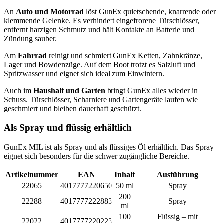
An
Auto und Motorrad
löst GunEx quietschende, knarrende oder
klemmende Gelenke. Es verhindert eingefrorene Türschlösser,
entfernt harzigen Schmutz und hält Kontakte an Batterie und
Zündung sauber.
Am
Fahrrad
reinigt und schmiert GunEx Ketten, Zahnkränze,
Lager und Bowdenzüge. Auf dem Boot trotzt es Salzluft und
Spritzwasser und eignet sich ideal zum Einwintern.
Auch im
Haushalt und Garten
bringt GunEx alles wieder in
Schuss. Türschlösser, Scharniere und Gartengeräte laufen wie
geschmiert und bleiben dauerhaft geschützt.
Als Spray und flüssig erhältlich
GunEx MIL ist als Spray und als flüssiges Öl erhältlich. Das Spray
eignet sich besonders für die schwer zugängliche Bereiche.
Artikelnummer
EAN
Inhalt
Ausführung
22065
4017777220650
50 ml
Spray
200
22288
4017777222883
Spray
ml
100
Flüssig – mit
22022
4017777220223