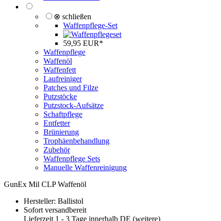
⊗ schließen
Waffenpflege-Set
59,95 EUR*
Waffenpflege
Waffenöl
Waffenfett
Laufreiniger
Patches und Filze
Putzstöcke
Putzstock-Aufsätze
Schaftpflege
Entfetter
Brünierung
Trophäenbehandlung
Zubehör
Waffenpflege Sets
Manuelle Waffenreinigung
GunEx Mil CLP Waffenöl
Hersteller:
Ballistol
Sofort versandbereit
Lieferzeit 1 - 3 Tage innerhalb DE (
weitere
)