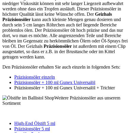
niedriger
Viskosität können mit sehr langer Liegezeit aufbewahrt
werden ohne dass ein Tropfen ausläuft. Dieser Präzisionsöler in
höchster Qualität lässt keine Wünsche offen. Der
Geizhals
Präzisionsöler
kann auch kleinste Mengen genau dosieren und
durch sein 5 cm langes Röhrchen auch tief liegende Bereiche
problemlos ölen. Der Präzisionsöler ölt hoch präzise und das nur
dort, wo man es möchte. Alle angrenzenden Teile und Bereiche
bleiben im Gegensatz zu herkömmlichen Ölern oder Öl-Sprays frei
von Öl. Der Geizhals
Präzisionsöler
ist außerdem mit einem Clip
ausgestattet, so dass er z.B. in der Brusttasche oder im Kittel
getragen werden kann.
Den Präzisionsöler erhalten Sie auch einzeln in folgenden Sets:
Präzisionsöler einzeln
Präzisionsöler + 100 ml Gunex Universalöl
Präzisionsöler + 100 ml Gunex Universalöl + Trichter
Weitere Präzisionsöler aus unserem
Sortiment
High-End Ölstift 5 ml
Präzisionsöler 5 ml