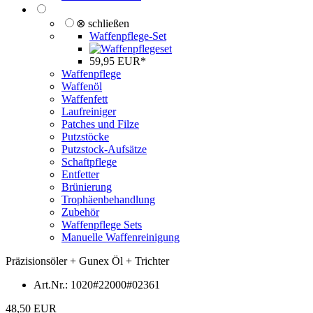
⊗ schließen
Waffenpflege-Set
59,95 EUR*
Waffenpflege
Waffenöl
Waffenfett
Laufreiniger
Patches und Filze
Putzstöcke
Putzstock-Aufsätze
Schaftpflege
Entfetter
Brünierung
Trophäenbehandlung
Zubehör
Waffenpflege Sets
Manuelle Waffenreinigung
Präzisionsöler + Gunex Öl + Trichter
Art.Nr.:
1020#22000#02361
48,50 EUR