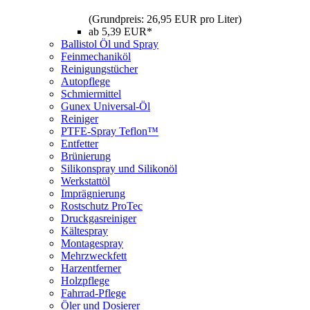
(Grundpreis: 26,95 EUR pro Liter)
ab 5,39 EUR*
Ballistol Öl und Spray
Feinmechaniköl
Reinigungstücher
Autopflege
Schmiermittel
Gunex Universal-Öl
Reiniger
PTFE-Spray Teflon™
Entfetter
Brünierung
Silikonspray und Silikonöl
Werkstattöl
Imprägnierung
Rostschutz ProTec
Druckgasreiniger
Kältespray
Montagespray
Mehrzweckfett
Harzentferner
Holzpflege
Fahrrad-Pflege
Öler und Dosierer