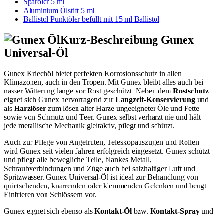
Sparöler 5 ml
Aluminium Ölstift 5 ml
Ballistol Punktöler befüllt mit 15 ml Ballistol
Kurz-Beschreibung Gunex
Universal-Öl
Gunex Kriechöl bietet perfekten Korrosionsschutz in allen
Klimazonen, auch in den Tropen. Mit Gunex bleibt alles auch bei
nasser Witterung lange vor Rost geschützt. Neben dem
Rostschutz
eignet sich Gunex hervorragend zur
Langzeit-Konservierung
und
als
Harzlöser
zum lösen alter Harze ungeeigneter Öle und Fette
sowie von Schmutz und Teer. Gunex selbst verharzt nie und hält
jede metallische Mechanik gleitaktiv, pflegt und schützt.
Auch zur Pflege von Angelruten, Teleskopauszügen und Rollen
wird Gunex seit vielen Jahren erfolgreich eingesetzt. Gunex schützt
und pflegt alle bewegliche Teile, blankes Metall,
Schraubverbindungen und Züge auch bei salzhaltiger Luft und
Spritzwasser. Gunex Universal-Öl ist ideal zur Behandlung von
quietschenden, knarrenden oder klemmenden Gelenken und beugt
Einfrieren von Schlössern vor.
Gunex eignet sich ebenso als
Kontakt-Öl
bzw.
Kontakt-Spray
und