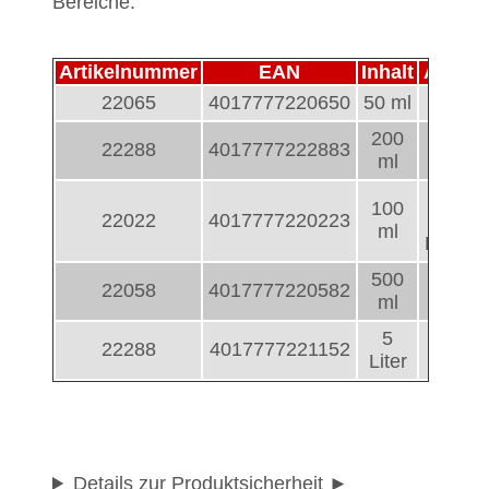
Bereiche.
Artikelnummer
EAN
Inhalt
Ausfü
22065
4017777220650
50 ml
Spr
200
22288
4017777222883
Spr
ml
Flüss
100
22022
4017777220223
mi
ml
Dosiers
500
Flüss
22058
4017777220582
ml
Blech
5
22288
4017777221152
Kanis
Liter
Details zur Produktsicherheit