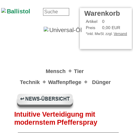
Kontakt
Ihr Konto
Warenkorb
Artikel
0
Preis
0,00 EUR
*inkl. MwSt. zzgl.
Versand
Mensch
Tier
Technik
Waffenpflege
Dünger
↩ NEWS-ÜBERSICHT
Intuitive Verteidigung mit
modernstem Pfefferspray