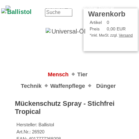
Kontakt
Ihr Konto
Warenkorb
Artikel
0
Preis
0,00 EUR
*inkl. MwSt. zzgl.
Versand
Mensch
Tier
Technik
Waffenpflege
Dünger
Mückenschutz Spray - Stichfrei
Tropical
Hersteller:
Ballistol
Art.Nr.:
26920
EAN:
4017777269208