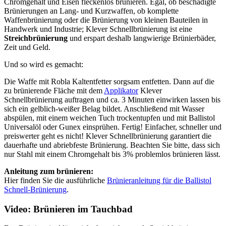
Chromgehalt und Eisen fleckenlos brünieren. Egal, ob beschädigte
Brünierungen an Lang- und Kurzwaffen, ob komplette
Waffenbrünierung oder die Brünierung von kleinen Bauteilen in
Handwerk und Industrie; Klever Schnellbrünierung ist eine
Streichbrünierung
und erspart deshalb langwierige Brünierbäder,
Zeit und Geld.
Und so wird es gemacht:
Die Waffe mit Robla Kaltentfetter sorgsam entfetten. Dann auf die
zu brünierende Fläche mit dem
Applikator
Klever
Schnellbrünierung auftragen und ca. 3 Minuten einwirken lassen bis
sich ein gelblich-weißer Belag bildet. Anschließend mit Wasser
abspülen, mit einem weichen Tuch trockentupfen und mit Ballistol
Universalöl oder Gunex einsprühen. Fertig! Einfacher, schneller und
preiswerter geht es nicht! Klever Schnellbrünierung garantiert die
dauerhafte und abriebfeste Brünierung. Beachten Sie bitte, dass sich
nur Stahl mit einem Chromgehalt bis 3% problemlos brünieren lässt.
Anleitung zum brünieren:
Hier finden Sie die ausführliche
Brünieranleitung für die Ballistol
Schnell-Brünierung
.
Video: Brünieren im Tauchbad