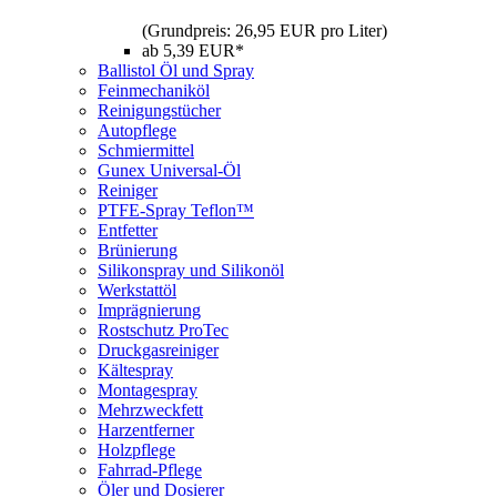
(Grundpreis: 26,95 EUR pro Liter)
ab 5,39 EUR*
Ballistol Öl und Spray
Feinmechaniköl
Reinigungstücher
Autopflege
Schmiermittel
Gunex Universal-Öl
Reiniger
PTFE-Spray Teflon™
Entfetter
Brünierung
Silikonspray und Silikonöl
Werkstattöl
Imprägnierung
Rostschutz ProTec
Druckgasreiniger
Kältespray
Montagespray
Mehrzweckfett
Harzentferner
Holzpflege
Fahrrad-Pflege
Öler und Dosierer