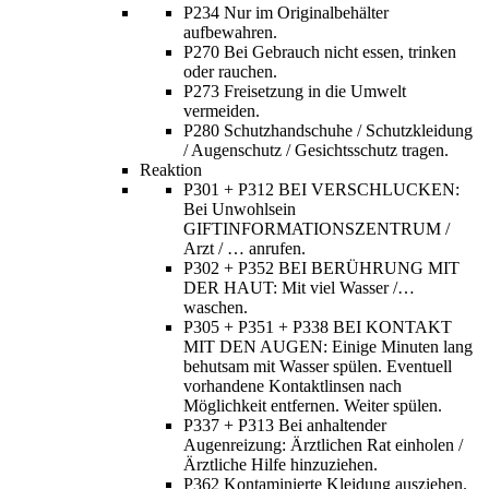
P234 Nur im Originalbehälter
aufbewahren.
P270 Bei Gebrauch nicht essen, trinken
oder rauchen.
P273 Freisetzung in die Umwelt
vermeiden.
P280 Schutzhandschuhe / Schutzkleidung
/ Augenschutz / Gesichtsschutz tragen.
Reaktion
P301 + P312 BEI VERSCHLUCKEN:
Bei Unwohlsein
GIFTINFORMATIONSZENTRUM /
Arzt / … anrufen.
P302 + P352 BEI BERÜHRUNG MIT
DER HAUT: Mit viel Wasser /…
waschen.
P305 + P351 + P338 BEI KONTAKT
MIT DEN AUGEN: Einige Minuten lang
behutsam mit Wasser spülen. Eventuell
vorhandene Kontaktlinsen nach
Möglichkeit entfernen. Weiter spülen.
P337 + P313 Bei anhaltender
Augenreizung: Ärztlichen Rat einholen /
Ärztliche Hilfe hinzuziehen.
P362 Kontaminierte Kleidung ausziehen.