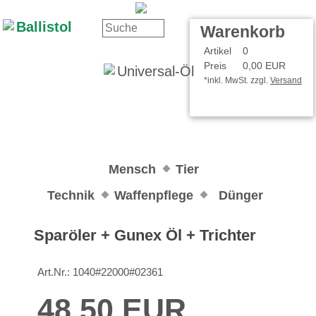
Kontakt
Ihr Konto
Warenkorb
Artikel
0
Preis
0,00 EUR
*inkl. MwSt. zzgl.
Versand
Mensch
Tier
Technik
Waffenpflege
Dünger
Sparöler + Gunex Öl + Trichter
Art.Nr.:
1040#22000#02361
48,50 EUR