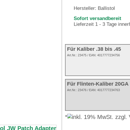
Hersteller:
Ballistol
Sofort versandbereit
Lieferzeit 1 - 3 Tage inne
Für Kaliber .38 bis .45
Art.Nr.:
23475
/ EAN:
4017777234756
Für Flinten-Kaliber 20GA
Art.Nr.: 23476 / EAN: 4017777234763
*