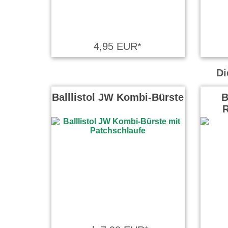
4,95 EUR*
Di
Balllistol JW Kombi-Bürste
B
R