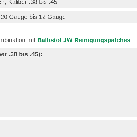
, Kaliber .38 bis .45
ber 20 Gauge bis 12 Gauge
ombination mit
Ballistol JW Reinigungspatches
:
r .38 bis .45):