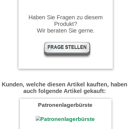
hs schrieb am 18.10.2017
Alles ok.
Haben Sie Fragen zu diesem
Produkt?
Wir beraten Sie gerne.
Jürgen P. schrieb am
05.11.2015
FRAGE STELLEN
Sehr gute Verarbeitung und
edles Material. Schnelle
Lieferung, bin rundum
zufrieden !
Lutz Holz schrieb am
Kunden, welche diesen Artikel kauften, haben
27.08.2015
auch folgende Artikel gekauft:
Alles vorhanden was man
Patronenlagerbürste
braucht um eine Flinte zu
reinigen. Gute Qualität!
Garry Cane schrieb am
16.01.2024