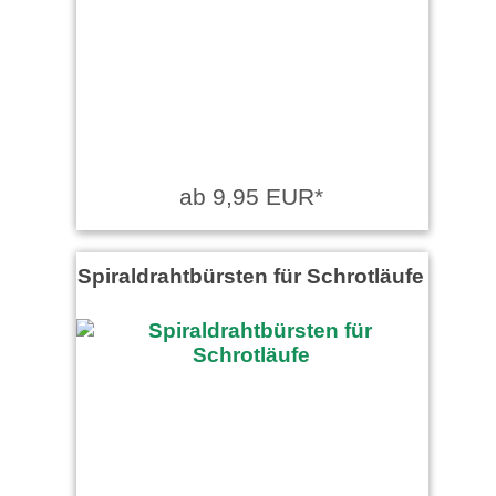
Excellent quality at a very fair
price.
Gast schrieb am 22.07.2020
Gute Qualität
ab 9,95 EUR*
Spiraldrahtbürsten für Schrotläufe