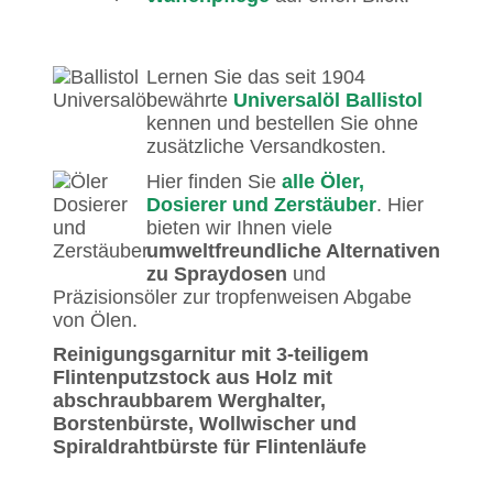
Lernen Sie das seit 1904
bewährte
Universalöl Ballistol
kennen und bestellen Sie ohne
zusätzliche Versandkosten.
Hier finden Sie
alle Öler,
Dosierer und Zerstäuber
. Hier
bieten wir Ihnen viele
umweltfreundliche Alternativen
zu Spraydosen
und
Präzisionsöler zur tropfenweisen Abgabe
von Ölen.
Reinigungsgarnitur mit 3-teiligem
Garry Cane schrieb am
Flintenputzstock aus Holz mit
16.01.2024
abschraubbarem Werghalter,
Borstenbürste, Wollwischer und
Spiraldrahtbürste für Flintenläufe
Excellent quality at a very fair
price.