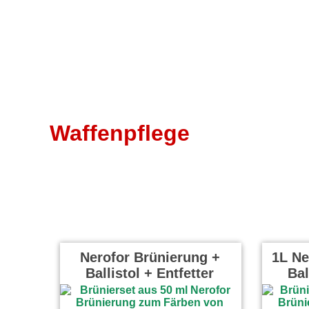
Waffenpflege
Nerofor Brünierung +
1L Ne
Ballistol + Entfetter
Bal