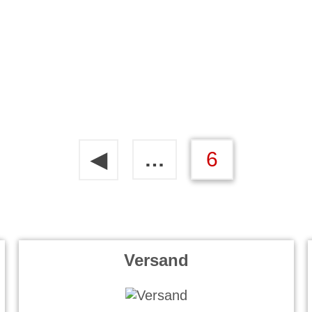
…
6
◀
Versand