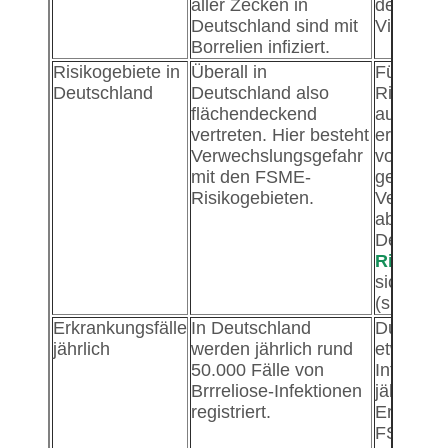
aller Zecken in
der Zeck
Deutschland sind mit
Viren infi
Borrelien infiziert.
Risikogebiete in
Überall in
Für FSM
Deutschland
Deutschland also
Risikoge
flächendeckend
ausgewie
vertreten. Hier besteht
erhöhtes 
Verwechslungsgefahr
von infiz
mit den FSME-
gestoche
Risikogebieten.
Vereinzel
aber in 
Deutschl
Risikoge
sich vor
(siehe Ka
Erkrankungsfälle
In Deutschland
Durchsch
jährlich
werden jährlich rund
etwa 300
50.000 Fälle von
Infektio
Brrreliose-Infektionen
jährlich r
registriert.
Erstellun
FSME-Ris