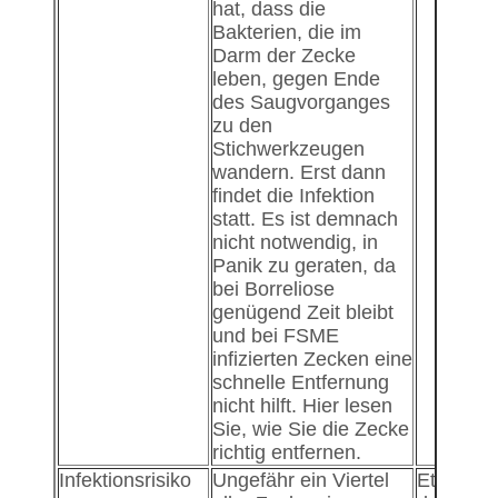
hat, dass die
Bakterien, die im
Darm der Zecke
leben, gegen Ende
des Saugvorganges
zu den
Stichwerkzeugen
wandern. Erst dann
findet die Infektion
statt. Es ist demnach
nicht notwendig, in
Panik zu geraten, da
bei Borreliose
genügend Zeit bleibt
und bei FSME
infizierten Zecken eine
schnelle Entfernung
nicht hilft. Hier lesen
Sie, wie Sie die Zecke
richtig entfernen.
Infektionsrisiko
Ungefähr ein Viertel
Etwa zwe