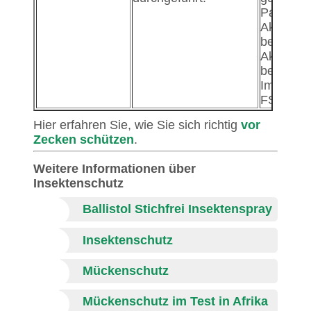
Patiente
Akutphas
betreut 
Akutphas
besteht 
Immunitä
FSME-Vi
Hier erfahren Sie, wie Sie sich richtig
vor
Zecken schützen
.
Weitere Informationen über
Insektenschutz
Ballistol Stichfrei Insektenspray
Insektenschutz
Mückenschutz
Mückenschutz im Test in Afrika