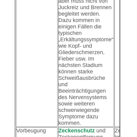
aber muss nicht von
Juckreiz und Brennen
begleitet werden.
Dazu kommen in
einigen Fällen die
typischen
„Erkältungssymptome“
wie Kopf- und
Gliederschmerzen,
Fieber usw. Im
nächsten Stadium
können starke
Schweißausbrüche
und
Beeinträchtigungen
des Nervensystems
sowie weiteren
schwerwiegende
Symptome dazu
kommen.
Vorbeugung
Zeckenschutz
und
Zeckensc