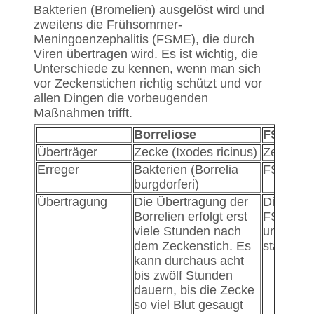
Bakterien (Bromelien) ausgelöst wird und
zweitens die Frühsommer-
Meningoenzephalitis (FSME), die durch
Viren übertragen wird. Es ist wichtig, die
Unterschiede zu kennen, wenn man sich
vor Zeckenstichen richtig schützt und vor
allen Dingen die vorbeugenden
Maßnahmen trifft.
Borreliose
FSME
Überträger
Zecke (Ixodes ricinus)
Zecke (Ix
Erreger
Bakterien (Borrelia
FSME-Vi
burgdorferi)
Übertragung
Die Übertragung der
Die Infek
Borrelien erfolgt erst
FSME-Vir
viele Stunden nach
unmittel
dem Zeckenstich. Es
statt.
kann durchaus acht
bis zwölf Stunden
dauern, bis die Zecke
so viel Blut gesaugt