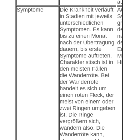
ausgewer
Symptome
Die Krankheit verläuft
Auch bei
in Stadien mit jeweils
Symptom
unterschiedlichen
grippeäh
Symptomen. Es kann
der Borre
bis zu einen Monat
nach ein
nach der Übertragung
der Sym
dauern, bis erste
Erbreche
Symptome auftreten.
Meningiti
Charakteristisch ist in
Hirnhaut
den meisten Fällen
die Wanderröte. Bei
der Wanderröte
handelt es sich um
einen roten Fleck, der
meist von einem oder
zwei Ringen umgeben
ist. Die Ringe
vergrößern sich,
wandern also. Die
Wanderröte kann,