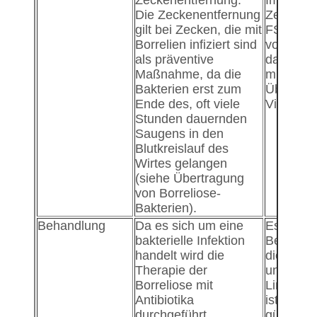
Zeckenentfernung.
Impfung.
Die Zeckenentfernung
Zeckenen
gilt bei Zecken, die mit
FSME im
Borrelien infiziert sind
vorbeug
als präventive
da die In
Maßnahme, da die
mit dem S
Bakterien erst zum
Übertra
Ende des, oft viele
Viren).
Stunden dauernden
Saugens in den
Blutkreislauf des
Wirtes gelangen
(siehe Übertragung
von Borreliose-
Bakterien).
Behandlung
Da es sich um eine
Es gibt k
bakterielle Infektion
Behandlu
handelt wird die
die den 
Therapie der
unschädl
Borreliose mit
Linderu
Antibiotika
ist dahe
durchgeführt.
gültige 