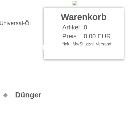
Kontakt
Ihr Konto
Warenkorb
Artikel
0
Preis
0,00 EUR
*inkl. MwSt. zzgl.
Versand
Nagelpflege mit Nagelöl
Dünger