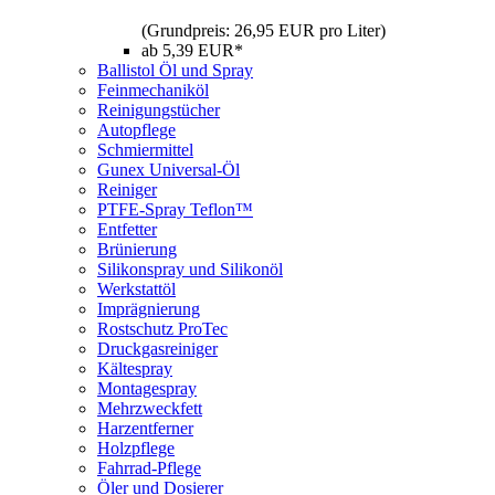
(Grundpreis: 26,95 EUR pro Liter)
ab 5,39 EUR*
Ballistol Öl und Spray
Feinmechaniköl
Reinigungstücher
Autopflege
Schmiermittel
Gunex Universal-Öl
Reiniger
PTFE-Spray Teflon™
Entfetter
Brünierung
Silikonspray und Silikonöl
Werkstattöl
Imprägnierung
Rostschutz ProTec
Druckgasreiniger
Kältespray
Montagespray
Mehrzweckfett
Harzentferner
Holzpflege
Fahrrad-Pflege
Öler und Dosierer