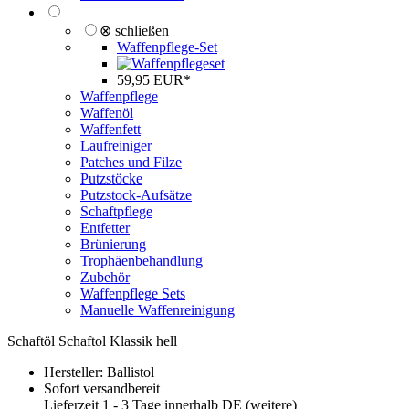
⊗ schließen
Waffenpflege-Set
59,95 EUR*
Waffenpflege
Waffenöl
Waffenfett
Laufreiniger
Patches und Filze
Putzstöcke
Putzstock-Aufsätze
Schaftpflege
Entfetter
Brünierung
Trophäenbehandlung
Zubehör
Waffenpflege Sets
Manuelle Waffenreinigung
Schaftöl Schaftol Klassik hell
Hersteller:
Ballistol
Sofort versandbereit
Lieferzeit 1 - 3 Tage innerhalb DE (
weitere
)