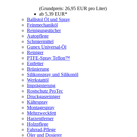
(Grundpreis: 26,95 EUR pro Liter)
ab 5,39 EUR*
Ballistol Öl und Spray
Feinmechaniköl
Reinigungstücher
Autopflege
Schmiermittel
Gunex Universal-Öl
Reiniger
PTFE-Spray Teflon™
Entfetter
Brünierung
Silikonspray und Silikonöl
Werkstattöl
Imprägnierung
Rostschutz ProTec
Druckgasreiniger
Kältespray
Montagespray
Mehrzweckfett
Harzentferner
Holzpflege
Fahrrad-Pflege
Öler und Dosierer