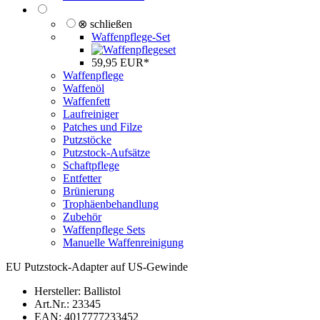
⊗ schließen
Waffenpflege-Set
59,95 EUR*
Waffenpflege
Waffenöl
Waffenfett
Laufreiniger
Patches und Filze
Putzstöcke
Putzstock-Aufsätze
Schaftpflege
Entfetter
Brünierung
Trophäenbehandlung
Zubehör
Waffenpflege Sets
Manuelle Waffenreinigung
EU Putzstock-Adapter auf US-Gewinde
Hersteller:
Ballistol
Art.Nr.:
23345
EAN:
4017777233452