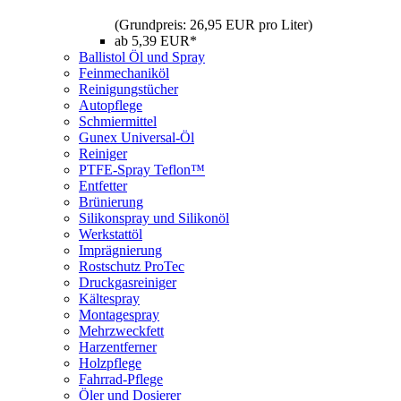
(Grundpreis: 26,95 EUR pro Liter)
ab 5,39 EUR*
Ballistol Öl und Spray
Feinmechaniköl
Reinigungstücher
Autopflege
Schmiermittel
Gunex Universal-Öl
Reiniger
PTFE-Spray Teflon™
Entfetter
Brünierung
Silikonspray und Silikonöl
Werkstattöl
Imprägnierung
Rostschutz ProTec
Druckgasreiniger
Kältespray
Montagespray
Mehrzweckfett
Harzentferner
Holzpflege
Fahrrad-Pflege
Öler und Dosierer