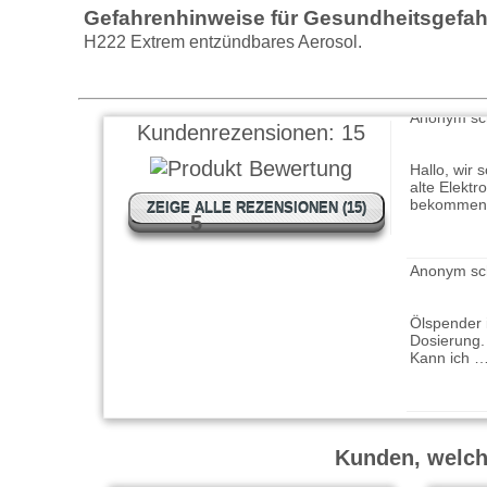
Ölstift gibt
Gefahrenhinweise für Gesundheitsgefa
Wirkung.
H222 Extrem entzündbares Aerosol.
Anonym sc
Kundenrezensionen:
15
Hallo, wir 
alte Elektr
bekommen
ZEIGE ALLE REZENSIONEN (15)
5
Anonym sc
Ölspender i
Dosierung. D
Kann ich 
Peter schr
Benutze das
Kunden, welche
präzise Pla
weiter les