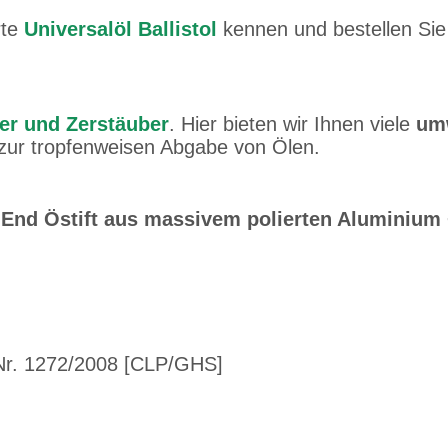
rte
Universalöl Ballistol
kennen und bestellen Sie
rer und Zerstäuber
. Hier bieten wir Ihnen viele
umw
 zur tropfenweisen Abgabe von Ölen.
-End Östift aus massivem polierten Aluminium +
r. 1272/2008 [CLP/GHS]
chrieb am 31.12.2025
z begeistett, dass es so einen