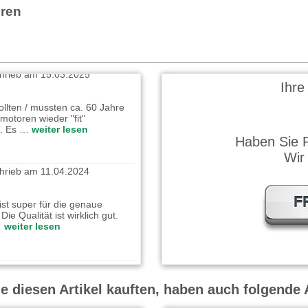
. Kleines Ding mit großer
hren
hrieb am 15.03.2025
Ihre
sollten / mussten ca. 60 Jahre
omotoren wieder "fit"
. Es …
weiter lesen
Haben Sie 
hrieb am 11.04.2024
Wir
st super für die genaue
ie Qualität ist wirklich gut.
F
…
weiter lesen
ieb am 16.08.2022
 Öl schon viele Jahre, für die
 diesen Artikel kauften, haben auch folgende A
tzierung kleiner Öltropfen ist …
en