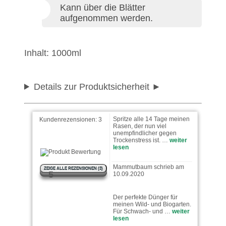
Kann über die Blätter
aufgenommen werden.
Ferkel schrieb am
04.04.2023
100 % Bio Algenextrakt.Die
Inhalt: 1000ml
Thuja sahen wirklich
schrecklich aus und sie
stehen wieder …
weiter
lesen
Details zur Produktsicherheit
Tobi schrieb am 28.06.2021
Spritze alle 14 Tage meinen
Kundenrezensionen:
3
Rasen, der nun viel
unempfindlicher gegen
Trockenstress ist. …
weiter
lesen
Mammutbaum schrieb am
10.09.2020
ZEIGE ALLE REZENSIONEN (3)
5
Der perfekte Dünger für
meinen Wild- und Biogarten.
Für Schwach- und …
weiter
lesen