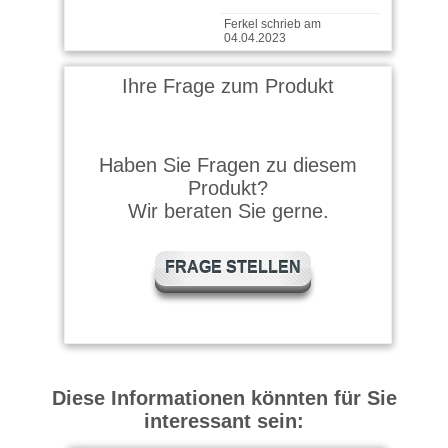
Ferkel schrieb am
04.04.2023
100 % Bio Algenextrakt.Die
Ihre Frage zum Produkt
Thuja sahen wirklich
schrecklich aus und sie
stehen wieder …
weiter
lesen
Tobi schrieb am 28.06.2021
Haben Sie Fragen zu diesem
Produkt?
Spritze alle 14 Tage meinen
Wir beraten Sie gerne.
Rasen, der nun viel
unempfindlicher gegen
Trockenstress ist. …
weiter
lesen
FRAGE STELLEN
Diese Informationen könnten für Sie
interessant sein: