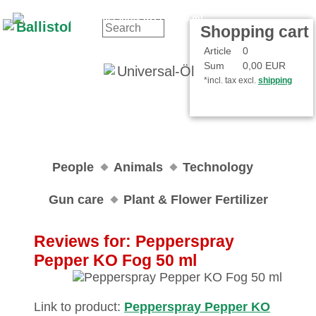
Contact
Your Account
Shopping cart
Article
0
Sum
0,00 EUR
*incl. tax excl.
shipping
People
Animals
Technology
Gun care
Plant & Flower Fertilizer
Reviews for: Pepperspray
Pepper KO Fog 50 ml
Link to product:
Pepperspray Pepper KO