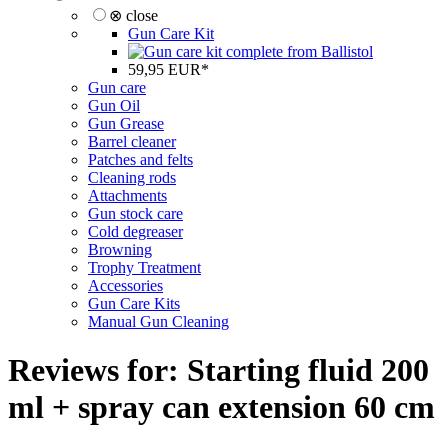
⊗ close
Gun Care Kit
59,95 EUR*
Gun care
Gun Oil
Gun Grease
Barrel cleaner
Patches and felts
Cleaning rods
Attachments
Gun stock care
Cold degreaser
Browning
Trophy Treatment
Accessories
Gun Care Kits
Manual Gun Cleaning
Reviews for: Starting fluid 200
ml + spray can extension 60 cm