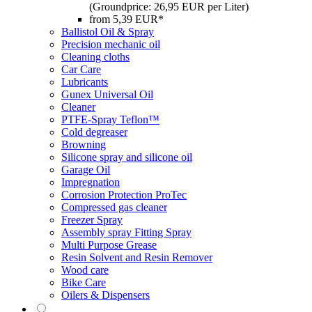
(Groundprice: 26,95 EUR per Liter)
from 5,39 EUR*
Ballistol Oil & Spray
Precision mechanic oil
Cleaning cloths
Car Care
Lubricants
Gunex Universal Oil
Cleaner
PTFE-Spray Teflon™
Cold degreaser
Browning
Silicone spray and silicone oil
Garage Oil
Impregnation
Corrosion Protection ProTec
Compressed gas cleaner
Freezer Spray
Assembly spray Fitting Spray
Multi Purpose Grease
Resin Solvent and Resin Remover
Wood care
Bike Care
Oilers & Dispensers