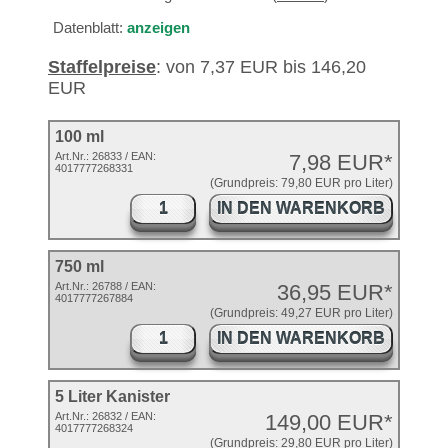
Datenblatt:
anzeigen
Staffelpreise
: von 7,37 EUR bis 146,20
EUR
100 ml
Art.Nr.:
26833
/ EAN:
7,98 EUR*
4017777268331
(Grundpreis: 79,80 EUR pro Liter)
IN DEN WARENKORB
750 ml
Art.Nr.: 26788 / EAN:
36,95 EUR*
4017777267884
(Grundpreis: 49,27 EUR pro Liter)
IN DEN WARENKORB
5 Liter Kanister
Art.Nr.: 26832 / EAN:
149,00 EUR*
4017777268324
(Grundpreis: 29,80 EUR pro Liter)