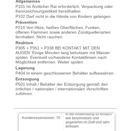
Allgemeines
P101 Ist Ärztlicher Rat erforderlich, Verpackung oder
Kennzeichnungsetikett bereithalten.
P102 Darf nicht in die Hände von Kindern gelangen.
Prävention
P210 Von Hitze, heißen Oberflächen, Funken,
offenen Flammen sowie anderen Zündquellenarten
fernhalten. Nicht rauchen.
Reaktion
P305 + P351 + P338 BEI KONTAKT MIT DEN
Manuela schrieb am
AUGEN: Einige Minuten lang behutsam mit Wasser
18.09.2025
spülen. Eventuell vorhandene Kontaktlinsen nach
Möglichkeit entfernen. Weiter spülen.
Alles super. Vielen Dank
Lagerung
P404 In einem geschlossenen Behälter aufbewahren.
Entsorgung
P501 Inhalt / Behälter der Entsorgung gemäß den
örtlichen / nationalen / internationalen Vorschriften
Peter schrieb am 28.08.2025
zuführen.
In der Anwendung so einfach
wie beschrieben und
angenehm im Duft und sehr
wirksam
Kundenrezensionen:
70