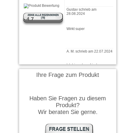
Gustav schrieb am
28.08.2024
ZEIGE ALLE REZENSIONEN
4.7
(70)
Wirkt super
A. M. schrieb am 22.07.2024
Ich bin sehr zufrieden.
Schützt den Hund
zuverlässig vor lässigen
Plagegeistern wie …
weiter
lesen
Ihre Frage zum Produkt
Georg schrieb am
11.07.2024
Haben Sie Fragen zu diesem
War überrascht wie gut es
Produkt?
wirkt
Wir beraten Sie gerne.
Gabriele schrieb am
FRAGE STELLEN
20.05.2024