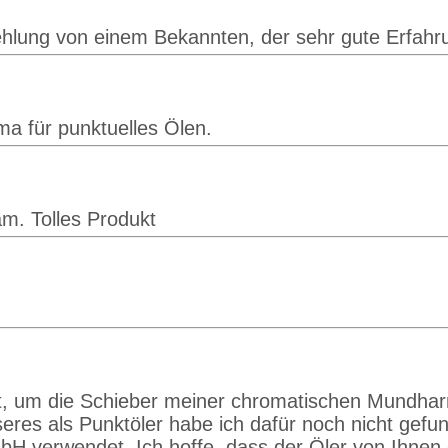
hlung von einem Bekannten, der sehr gute Erfahrun
ma für punktuelles Ölen.
am. Tolles Produkt
lt, um die Schieber meiner chromatischen Mundharm
res als Punktöler habe ich dafür noch nicht gefund
H verwendet. Ich hoffe, dass der Öler von Ihnen e