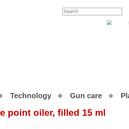
Contact
Your A
Technology
Gun care
Pl
e point oiler, filled 15 ml