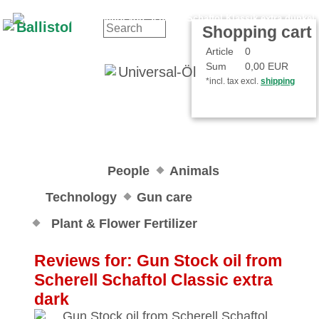
Contact
Your Account
Shopping cart
Article
0
Sum
0,00 EUR
*incl. tax excl.
shipping
People
Animals
Technology
Gun care
Plant & Flower Fertilizer
Reviews for: Gun Stock oil from
Scherell Schaftol Classic extra
dark