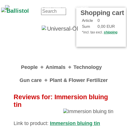
Contact
Your Account
Shopping cart
Article
0
Sum
0,00 EUR
*incl. tax excl.
shipping
People
Animals
Technology
Gun care
Plant & Flower Fertilizer
Reviews for: Immersion bluing
tin
Link to product:
Immersion bluing tin