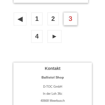
1
2
3
◀
4
►
Kontakt
Ballistol Shop
D-TOC GmbH
In der Loh 36c
40668 Meerbusch