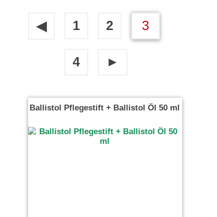
1
2
3
◀
4
►
Ballistol Pflegestift + Ballistol Öl 50 ml