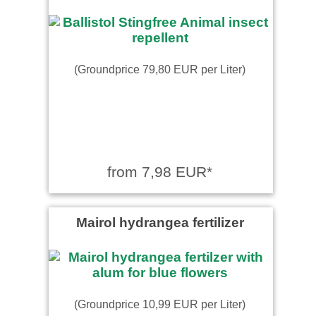
Stephan wrote on
19.07.2022
Alles bestens gelaufen,
(Groundprice 79,80 EUR per Liter)
Bestellung, Lieferung und
Umsetzung.
Anonym wrote on 14.06.2022
Prima
from 7,98 EUR*
Mairol hydrangea fertilizer
(Groundprice 10,99 EUR per Liter)