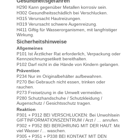
Gesundheitsgefahren
H290 Kann gegenüber Metallen korrosiv sein.
H302 Gesundheitsschädlich bei Verschlucken.
H315 Verursacht Hautreizungen.
H319 Verursacht schwere Augenreizung.
H411 Giftig für Wasserorganismen, mit langfristiger
Wirkung.
Sicherheitshinweise
Allgemeines
P101 Ist Ärztlicher Rat erforderlich, Verpackung oder
Kennzeichnungsetikett bereithalten.
P102 Darf nicht in die Hände von Kindern gelangen.
Prävention
P234 Nur im Originalbehälter aufbewahren.
P270 Bei Gebrauch nicht essen, trinken oder
rauchen.
P273 Freisetzung in die Umwelt vermeiden.
P280 Schutzhandschuhe / Schutzkleidung /
Augenschutz / Gesichtsschutz tragen.
Reaktion
P301 + P312 BEI VERSCHLUCKEN: Bei Unwohlsein
GIFTINFORMATIONSZENTRUM / Arzt / … anrufen.
P302 + P352 BEI BERÜHRUNG MIT DER HAUT: Mit
viel Wasser /… waschen.
P305 + P351 + P338 BEI KONTAKT MIT DEN