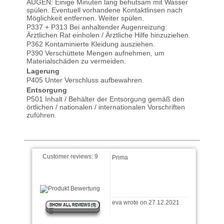
AUGEN: Einige Minuten lang behutsam mit Wasser
spülen. Eventuell vorhandene Kontaktlinsen nach
Möglichkeit entfernen. Weiter spülen.
P337 + P313 Bei anhaltender Augenreizung:
Ärztlichen Rat einholen / Ärztliche Hilfe hinzuziehen.
P362 Kontaminierte Kleidung ausziehen.
Stephan wrote on
P390 Verschüttete Mengen aufnehmen, um
19.07.2022
Materialschäden zu vermeiden.
Lagerung
P405 Unter Verschluss aufbewahren.
Alles bestens gelaufen,
Bestellung, Lieferung und
Entsorgung
Umsetzung.
P501 Inhalt / Behälter der Entsorgung gemäß den
örtlichen / nationalen / internationalen Vorschriften
zuführen.
Anonym wrote on 14.06.2022
Prima
Customer reviews:
9
eva wrote on 27.12.2021
SHOW ALL REVIEWS (9)
5
Kupferrohre erfolgreich
brüniert, um "alten" Look zu