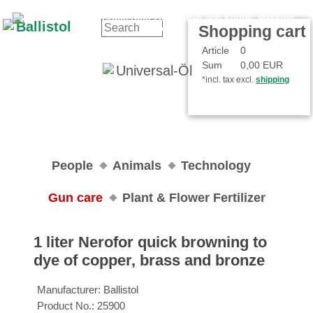
Contact
Your Account
Shopping cart
Article
0
Sum
0,00 EUR
*incl. tax excl.
shipping
People
Animals
Technology
Gun care
Plant & Flower Fertilizer
1 liter Nerofor quick browning to
dye of copper, brass and bronze
Manufacturer:
Ballistol
Product No.:
25900