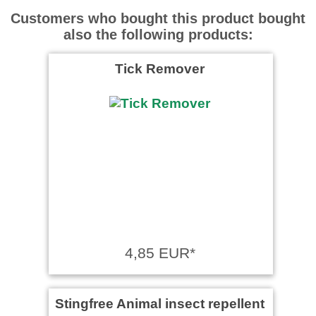
Customers who bought this product bought
also the following products:
Schmitz wrote on 27.03.2018
Tick Remover
Top Ergebnisse!
Universität Osnabrück wrote
on 16.03.2018
Bestens
Kunstschmiede Schreopfer
wrote on 21.07.2015
4,85 EUR*
Super
Stingfree Animal insect repellent