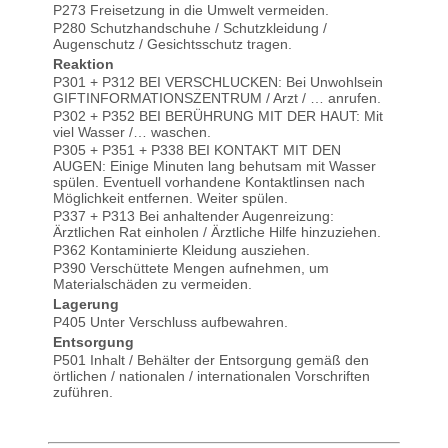
P273 Freisetzung in die Umwelt vermeiden.
P280 Schutzhandschuhe / Schutzkleidung /
Augenschutz / Gesichtsschutz tragen.
Reaktion
P301 + P312 BEI VERSCHLUCKEN: Bei Unwohlsein
GIFTINFORMATIONSZENTRUM / Arzt / … anrufen.
P302 + P352 BEI BERÜHRUNG MIT DER HAUT: Mit
viel Wasser /… waschen.
P305 + P351 + P338 BEI KONTAKT MIT DEN
AUGEN: Einige Minuten lang behutsam mit Wasser
spülen. Eventuell vorhandene Kontaktlinsen nach
Möglichkeit entfernen. Weiter spülen.
P337 + P313 Bei anhaltender Augenreizung:
Ärztlichen Rat einholen / Ärztliche Hilfe hinzuziehen.
P362 Kontaminierte Kleidung ausziehen.
Eckart T. wrote on
P390 Verschüttete Mengen aufnehmen, um
27.12.2025
Materialschäden zu vermeiden.
Lagerung
P405 Unter Verschluss aufbewahren.
Sehr gutes und schnell zu
verarbeitendes Produkt mit
Entsorgung
großer Wirkung.
P501 Inhalt / Behälter der Entsorgung gemäß den
örtlichen / nationalen / internationalen Vorschriften
zuführen.
Barny wrote on 11.12.2025