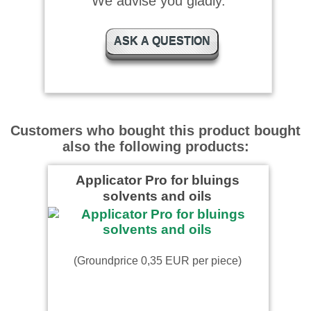
We advise you gladly.
super.
ASK A QUESTION
Christian Steede wrote on
08.03.2025
Alles sehr gut
Customers who bought this product bought
also the following products:
Sergey Shwarts wrote on
03.02.2025
Applicator Pro for bluings
Sehr effektiv, wenig aufwand
solvents and oils
um Ziel zu erreichen.
Chris wrote on 22.01.2025
(Groundprice 0,35 EUR per piece)
Habe bei einer Messerklinge
ein Logo geätzt und wollte es
brünieren, hat es aber nicht
…
read more