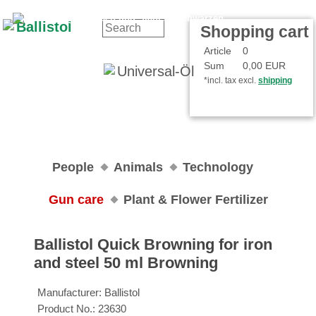
Contact
Your Account
Shopping cart
Article
0
Sum
0,00 EUR
*incl. tax excl.
shipping
People
Animals
Technology
Gun care
Plant & Flower Fertilizer
Ballistol Quick Browning for iron
and steel 50 ml Browning
Manufacturer:
Ballistol
Product No.:
23630