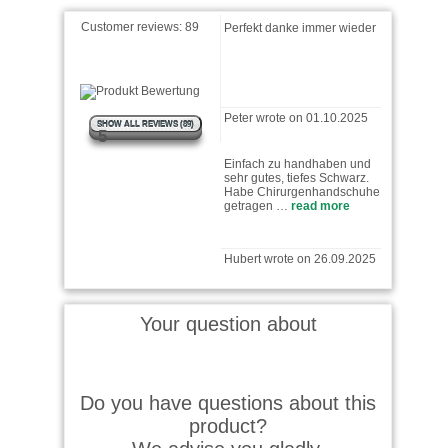
Perfekt danke immer wieder
Customer reviews:
89
Peter wrote on 01.10.2025
SHOW ALL REVIEWS (89)
5
Einfach zu handhaben und
sehr gutes, tiefes Schwarz.
Habe Chirurgenhandschuhe
getragen …
read more
Hubert wrote on 26.09.2025
Tolles Produkt, habe damit
mein Messer bearbeitet. Bin
mehr als zufrieden.
Your question about
Moritz wrote on 23.09.2025
Do you have questions about this
product?
Leicht zu verarbeiten, tolles
Ergebnis. Presi-Leistung