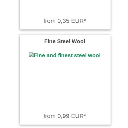
Arno Nym wrote on
21.01.2025
from 0,35 EUR*
Tut was sie soll.
Brünieren.Funktioniert auch
bei den …
read more
Fine Steel Wool
Rolf wrote on 06.01.2025
Einfach anzuwenden.
Eckart T. wrote on
27.12.2025
Sehr gutes und schnell zu
from 0,99 EUR*
verarbeitendes Produkt mit
großer Wirkung.