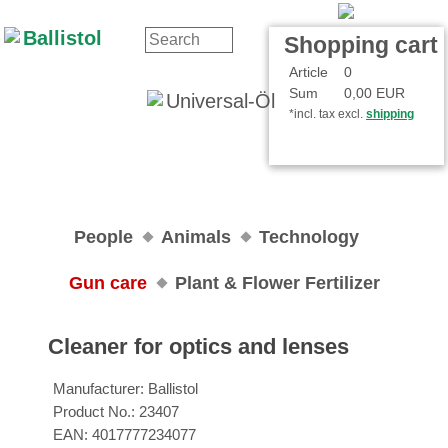
Contact
Your Account
Shopping cart
Article
0
Sum
0,00 EUR
*incl. tax excl.
shipping
People
Animals
Technology
Gun care
Plant & Flower Fertilizer
Cleaner for optics and lenses
Manufacturer:
Ballistol
Product No.:
23407
EAN:
4017777234077