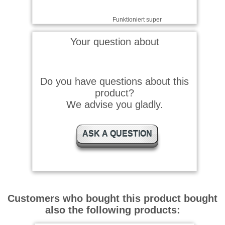
Funktioniert super
Your question about
Timo wrote on 18.10.2023
Do you have questions about this
Macht genau was er soll.
Einmal kurz spruehen
product?
abwischen und das Glas ist
perfekt sauber.
We advise you gladly.
ASK A QUESTION
Customers who bought this product bought
also the following products: