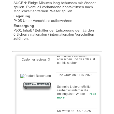
AUGEN: Einige Minuten lang behutsam mit Wasser
spülen. Eventuell vorhandene Kontaktlinsen nach
Möglichkeit entfernen. Weiter spülen.
Funktioniert super
Lagerung
P405 Unter Verschluss aufbewahren.
Entsorgung
P501 Inhalt / Behälter der Entsorgung gemäß den
Timo wrote on 18.10.2023
örtlichen / nationalen / internationalen Vorschriften
zuführen.
Macht genau was er soll.
Einmal kurz spruehen
abwischen und das Glas ist
perfekt sauber.
Customer reviews:
3
Tine wrote on 31.07.2023
Schnelle Lieferung!Mittel
säubert wunderbar die
SHOW ALL REVIEWS (3)
5
Brillengläser. Würde …
read
more
Kai wrote on 14.07.2025