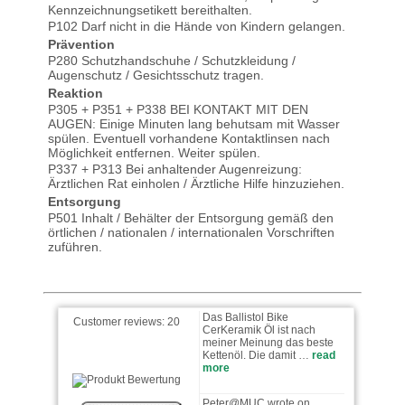
Kennzeichnungsetikett bereithalten.
P102 Darf nicht in die Hände von Kindern gelangen.
Prävention
P280 Schutzhandschuhe / Schutzkleidung /
Augenschutz / Gesichtsschutz tragen.
Reaktion
P305 + P351 + P338 BEI KONTAKT MIT DEN
AUGEN: Einige Minuten lang behutsam mit Wasser
Harry wrote on 08.12.2025
spülen. Eventuell vorhandene Kontaktlinsen nach
Möglichkeit entfernen. Weiter spülen.
P337 + P313 Bei anhaltender Augenreizung:
Läuft super und ist sehr
sparsam!Die Kette läuft auf
Ärztlichen Rat einholen / Ärztliche Hilfe hinzuziehen.
alle Fälle ruhiger als mit …
Entsorgung
read more
P501 Inhalt / Behälter der Entsorgung gemäß den
örtlichen / nationalen / internationalen Vorschriften
zuführen.
Anonym wrote on 25.10.2024
Das Ballistol Bike
CerKeramik Öl ist nach
Customer reviews:
20
meiner Meinung das beste
Kettenöl. Die damit …
read
more
Peter@MUC wrote on
22.08.2024