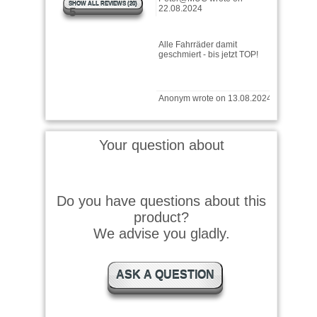
SHOW ALL REVIEWS (20)
5
Alle Fahrräder damit
geschmiert - bis jetzt TOP!
Anonym wrote on 13.08.2024
Läuft wie geschmiert.
Your question about
Bastian wrote on 04.03.2024
Do you have questions about this
product?
Super Kettenöl. Preisleistung
top. Sehr schnelle Lieferung
We advise you gladly.
ASK A QUESTION
Horst wrote on 29.08.2023
Hervorragendes Produkt und