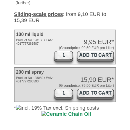
(
further
)
Sliding-scale prices
: from 9,10 EUR to
15,39 EUR
100 ml liquid
Product No.:
28150
/ EAN:
9,95 EUR*
4017777281507
(Groundprice: 99,50 EUR pro Liter)
ADD TO CART
200 ml spray
Product No.: 28059 / EAN:
15,90 EUR*
4017777280593
(Groundprice: 79,50 EUR pro Liter)
ADD TO CART
*